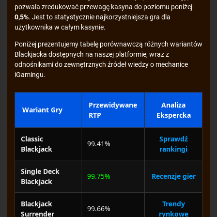
pozwala zredukować przewagę kasyna do poziomu poniżej
0,5%
. Jest to statystycznie najkorzystniejsza gra dla
użytkownika w całym kasynie.
Poniżej prezentujemy tabelę porównawczą różnych wariantów
Blackjacka dostępnych na naszej platformie, wraz z
odnośnikami do zewnętrznych źródeł wiedzy o mechanice
iGamingu.
Przewidywane
Analiza
Wariant Gry
RTP
Ekspercka
Classic
Sprawdź
99.41%
Blackjack
rankingi
Single Deck
99.75%
Recenzje gier
Blackjack
Blackjack
Trendy
99.66%
Surrender
rynkowe