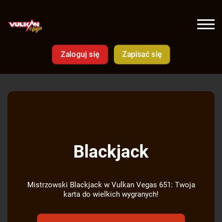
Zaloguj się
Zapisać się
Blackjack
Mistrzowski Blackjack w Vulkan Vegas 651: Twoja
karta do wielkich wygranych!