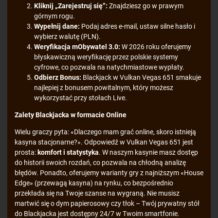
Kliknij „Zarejestruj się”:
Znajdziesz go w prawym
górnym rogu.
Wypełnij dane:
Podaj adres e-mail, ustaw silne hasło i
wybierz walutę (PLN).
Weryfikacja mObywatel 3.0:
W 2026 roku oferujemy
błyskawiczną weryfikację przez polskie systemy
cyfrowe, co pozwala na natychmiastowe wypłaty.
Odbierz Bonus:
Blackjack w Vulkan Vegas 651 smakuje
najlepiej z bonusem powitalnym, który możesz
wykorzystać przy stołach Live.
Zalety Blackjacka w formacie Online
Wielu graczy pyta: «Dlaczego mam grać online, skoro istnieją
kasyna stacjonarne?». Odpowiedź w Vulkan Vegas 651 jest
prosta:
komfort i statystyka
. W naszym kasynie masz dostęp
do historii swoich rozdań, co pozwala na chłodną analizę
błędów. Ponadto, oferujemy warianty gry z najniższym «House
Edge» (przewagą kasyna) na rynku, co bezpośrednio
przekłada się na Twoje szanse na wygraną. Nie musisz
martwić się o dym papierosowy czy tłok – Twój prywatny stół
do Blackjacka jest dostępny 24/7 w Twoim smartfonie.