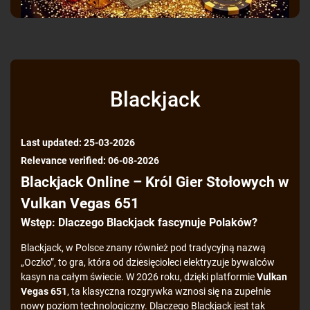
Blackjack
Last updated: 25-03-2026
Relevance verified: 06-08-2026
Blackjack Online – Król Gier Stołowych w
Vulkan Vegas 651
Wstęp: Dlaczego Blackjack fascynuje Polaków?
Blackjack, w Polsce znany również pod tradycyjną nazwą
„Oczko”, to gra, która od dziesięcioleci elektryzuje bywalców
kasyn na całym świecie. W 2026 roku, dzięki platformie
Vulkan
Vegas 651
, ta klasyczna rozgrywka wznosi się na zupełnie
nowy poziom technologiczny. Dlaczego Blackjack jest tak