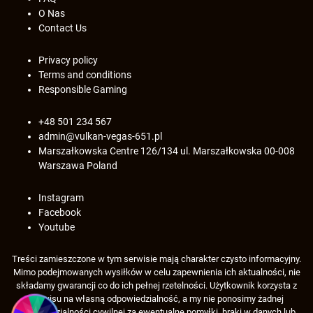
O Nas
Contact Us
Privacy policy
Terms and conditions
Responsible Gaming
+48 501 234 567
admin@vulkan-vegas-651.pl
Marszałkowska Centre 126/134 ul. Marszałkowska 00-008
Warszawa Poland
Instagram
Facebook
Youtube
Treści zamieszczone w tym serwisie mają charakter czysto informacyjny.
Mimo podejmowanych wysiłków w celu zapewnienia ich aktualności, nie
składamy gwarancji co do ich pełnej rzetelności. Użytkownik korzysta z
serwisu na własną odpowiedzialność, a my nie ponosimy żadnej
odpowiedzialności cywilnej za ewentualne pomyłki, braki w danych lub