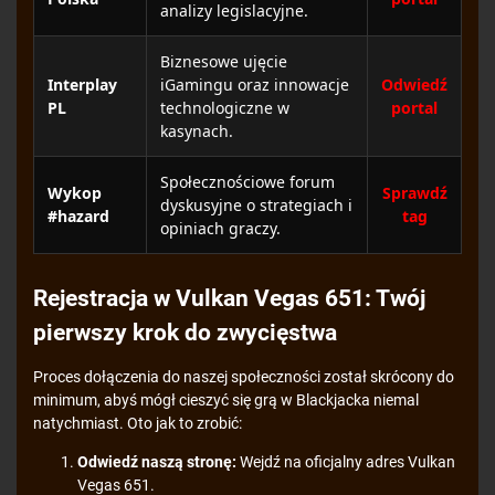
analizy legislacyjne.
Biznesowe ujęcie
Interplay
iGamingu oraz innowacje
Odwiedź
PL
technologiczne w
portal
kasynach.
Społecznościowe forum
Wykop
Sprawdź
dyskusyjne o strategiach i
#hazard
tag
opiniach graczy.
Rejestracja w Vulkan Vegas 651: Twój
pierwszy krok do zwycięstwa
Proces dołączenia do naszej społeczności został skrócony do
minimum, abyś mógł cieszyć się grą w Blackjacka niemal
natychmiast. Oto jak to zrobić:
Odwiedź naszą stronę:
Wejdź na oficjalny adres Vulkan
Vegas 651.