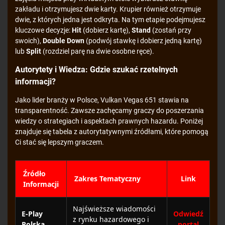
zakładu i otrzymujesz dwie karty. Krupier również otrzymuje
dwie, z których jedna jest odkryta. Na tym etapie podejmujesz
kluczowe decyzje:
Hit
(dobierz kartę),
Stand
(zostań przy
swoich),
Double Down
(podwój stawkę i dobierz jedną kartę)
lub
Split
(rozdziel parę na dwie osobne ręce).
Autorytety i Wiedza: Gdzie szukać rzetelnych
informacji?
Jako lider branży w Polsce, Vulkan Vegas 651 stawia na
transparentność. Zawsze zachęcamy graczy do poszerzania
wiedzy o strategiach i aspektach prawnych hazardu. Poniżej
znajduje się tabela z autorytatywnymi źródłami, które pomogą
Ci stać się lepszym graczem.
Źródło
Zakres Tematyczny
Link
Informacji
Najświeższe wiadomości
E-Play
Odwiedź
z rynku hazardowego i
Polska
portal