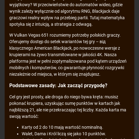
wyjątkowy? W przeciwieństwie do automatów wideo, gdzie
wynik zależy wyłącznie od algorytmu RNG, Blackjack daje
graczowi realny wpływ na przebieg partii. Tutaj matematyka
spotyka się z intuicją, a strategia z odwagą.
W Vulkan Vegas 651 rozumiemy potrzeby polskich graczy.
Oferujemy dostęp do setek wariantów tej gry – від
klasycznego American Blackjack, po nowoczesne wersje z
krupierami na żywo transmitowane w jakości 4K. Nasza
platforma jest w pełni zoptymalizowana pod kątem urządzeń
mobilnych i komputerów, co gwarantuje płynność rozgrywki
niezależnie od miejsca, w którym się znajdujesz.
Podstawowe zasady: Jak zacząć przygodę?
Cel gry jest prosty, ale droga do niego bywa kręta: musisz
pokonać krupiera, uzyskując sumę punktów w kartach jak
najbliższą 21, ale nie przekraczając tej liczby. Każda karta ma
swoją wartość:
Karty od 2 do 10 mają wartość nominalną.
Walet, Dama i Król liczą się jako 10 punktów.