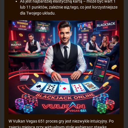
As jest najbardziej elastyczną kartą – może być wart 1
lub 11 punktów, zależnie від tego, co jest korzystniejsze
dla Twojego układu.
W Vulkan Vegas 651 proces gry jest niezwykle intuicyjny. Po
zajęciu miejsca przy wirtualnym stole wybierasz stawkę