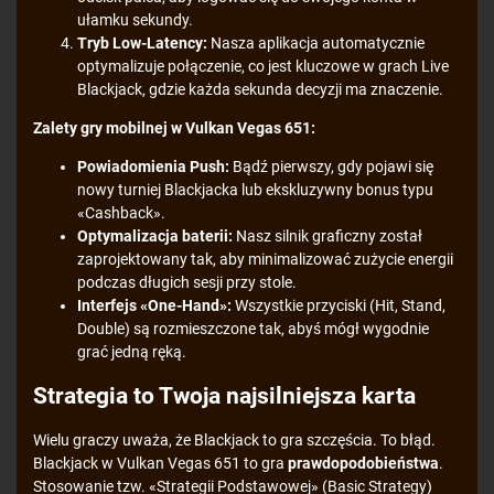
ułamku sekundy.
Tryb Low-Latency:
Nasza aplikacja automatycznie
optymalizuje połączenie, co jest kluczowe w grach Live
Blackjack, gdzie każda sekunda decyzji ma znaczenie.
Zalety gry mobilnej w Vulkan Vegas 651:
Powiadomienia Push:
Bądź pierwszy, gdy pojawi się
nowy turniej Blackjacka lub ekskluzywny bonus typu
«Cashback».
Optymalizacja baterii:
Nasz silnik graficzny został
zaprojektowany tak, aby minimalizować zużycie energii
podczas długich sesji przy stole.
Interfejs «One-Hand»:
Wszystkie przyciski (Hit, Stand,
Double) są rozmieszczone tak, abyś mógł wygodnie
grać jedną ręką.
Strategia to Twoja najsilniejsza karta
Wielu graczy uważa, że Blackjack to gra szczęścia. To błąd.
Blackjack w Vulkan Vegas 651 to gra
prawdopodobieństwa
.
Stosowanie tzw. «Strategii Podstawowej» (Basic Strategy)