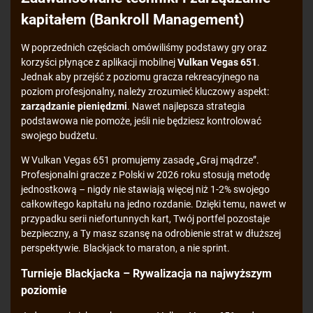
kapitałem (Bankroll Management)
W poprzednich częściach omówiliśmy podstawy gry oraz
korzyści płynące z aplikacji mobilnej
Vulkan Vegas 651
.
Jednak aby przejść z poziomu gracza rekreacyjnego na
poziom profesjonalny, należy zrozumieć kluczowy aspekt:
zarządzanie pieniędzmi
. Nawet najlepsza strategia
podstawowa nie pomoże, jeśli nie będziesz kontrolować
swojego budżetu.
W Vulkan Vegas 651 promujemy zasadę „Graj mądrze”.
Profesjonalni gracze z Polski w 2026 roku stosują metodę
jednostkową – nigdy nie stawiają więcej niż 1-2% swojego
całkowitego kapitału na jedno rozdanie. Dzięki temu, nawet w
przypadku serii niefortunnych kart, Twój portfel pozostaje
bezpieczny, a Ty masz szansę na odrobienie strat w dłuższej
perspektywie. Blackjack to maraton, a nie sprint.
Turnieje Blackjacka – Rywalizacja na najwyższym
poziomie