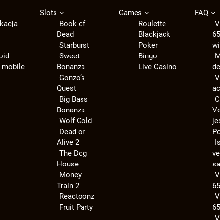
Slots
Games
FAQ
ikacja
Book of
Roulette
V
Dead
Blackjack
65
Starburst
Poker
wi
oid
Sweet
Bingo
M
 mobile
Bonanza
Live Casino
de
Gonzo’s
V
Quest
ac
Big Bass
C
Bonanza
Ve
Wolf Gold
je
Dead or
Po
Alive 2
I
The Dog
ve
House
sa
Money
V
Train 2
65
Reactoonz
V
Fruit Party
65
V