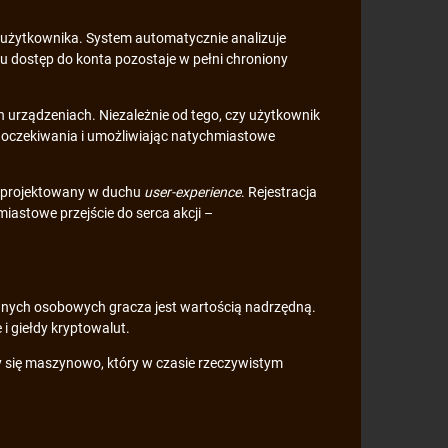
użytkownika. System automatycznie analizuje
u dostęp do konta pozostaje w pełni chroniony
h urządzeniach. Niezależnie od tego, czy użytkownik
as oczekiwania i umożliwiając natychmiastowe
aprojektowany w duchu
user-experience
. Rejestracja
astowe przejście do serca akcji –
anych osobowych gracza jest wartością nadrzędną.
 giełdy kryptowalut.
cy się maszynowo, który w czasie rzeczywistym