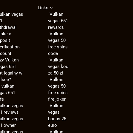
Links
ulkan vegas
Vulkan
1
vegas 651
thdrawal
rewards
ake a
Vulkan
posit
vegas 50
erification
free spins
count
code
zy Vulkan
Vulkan
gas 651
vegas kod
st legalny w
za 50 zł
lsce?
Vulkan
s vulkan
vegas 50
gas 651
free spins
fe
fire joker
ulkan vegas
Vulkan
1 reviews
vegas
ulkan vegas
bonus 25
1 owner
euro
ulkan vegas
Vulkan