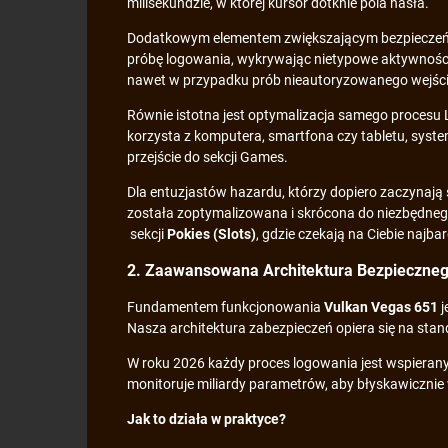
milisekundzie, w której kursor dotknie pola hasła.
Dodatkowym elementem zwiększającym bezpieczeńst
próbę logowania, wykrywając nietypowe aktywności 
nawet w przypadku prób nieautoryzowanego wejści
Równie istotna jest optymalizacja samego procesu L
korzysta z komputera, smartfona czy tabletu, syste
przejście do sekcji Games.
Dla entuzjastów hazardu, którzy dopiero zaczynają 
została zoptymalizowana i skrócona do niezbędnego
sekcji
Pokies (Slots)
, gdzie czekają na Ciebie najb
2. Zaawansowana Architektura Bezpieczne
Fundamentem funkcjonowania
Vulkan Vegas 651
j
Nasza architektura zabezpieczeń opiera się na sta
W roku 2026 każdy proces logowania jest wspierany
monitoruje miliardy parametrów, aby błyskawicznie
Jak to działa w praktyce?