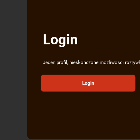
Login
Jeden profil, nieskończone możliwości rozrywk
Login