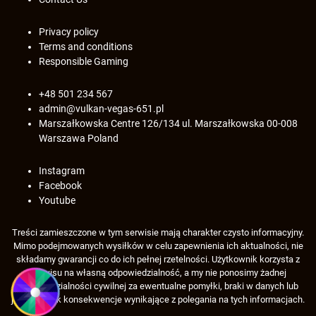
Privacy policy
Terms and conditions
Responsible Gaming
+48 501 234 567
admin@vulkan-vegas-651.pl
Marszałkowska Centre 126/134 ul. Marszałkowska 00-008
Warszawa Poland
Instagram
Facebook
Youtube
Treści zamieszczone w tym serwisie mają charakter czysto informacyjny.
Mimo podejmowanych wysiłków w celu zapewnienia ich aktualności, nie
składamy gwarancji co do ich pełnej rzetelności. Użytkownik korzysta z
serwisu na własną odpowiedzialność, a my nie ponosimy żadnej
odpowiedzialności cywilnej za ewentualne pomyłki, braki w danych lub
jakiekolwiek konsekwencje wynikające z polegania na tych informacjach.