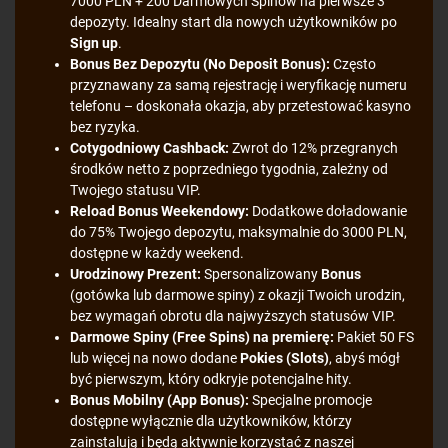
7000 PLN + 200 Darmowych Spinów na pierwsze 3
depozyty. Idealny start dla nowych użytkowników po
Sign up
.
Bonus Bez Depozytu (No Deposit Bonus):
Często
przyznawany za samą rejestrację i weryfikację numeru
telefonu – doskonała okazja, aby przetestować kasyno
bez ryzyka.
Cotygodniowy Cashback:
Zwrot do 12% przegranych
środków netto z poprzedniego tygodnia, zależny od
Twojego statusu VIP.
Reload Bonus Weekendowy:
Dodatkowe doładowanie
do 75% Twojego depozytu, maksymalnie do 3000 PLN,
dostępne w każdy weekend.
Urodzinowy Prezent:
Spersonalizowany
Bonus
(gotówka lub darmowe spiny) z okazji Twoich urodzin,
bez wymagań obrotu dla najwyższych statusów VIP.
Darmowe Spiny (Free Spins) na premierę:
Pakiet 50 FS
lub więcej na nowo dodane
Pokies (Slots)
, abyś mógł
być pierwszym, który odkryje potencjalne hity.
Bonus Mobilny (App Bonus):
Specjalne promocje
dostępne wyłącznie dla użytkowników, którzy
zainstalują i będą aktywnie korzystać z naszej