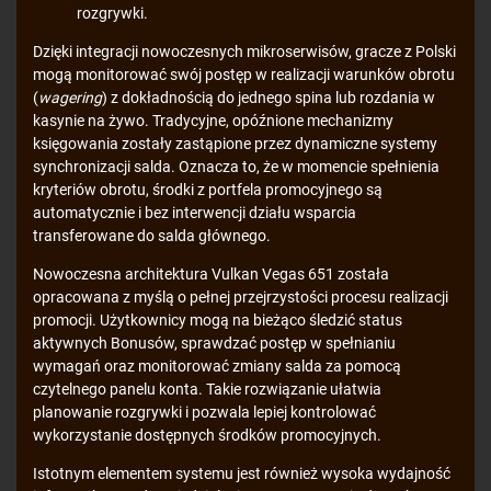
rozgrywki.
Dzięki integracji nowoczesnych mikroserwisów, gracze z Polski
mogą monitorować swój postęp w realizacji warunków obrotu
(
wagering
) z dokładnością do jednego spina lub rozdania w
kasynie na żywo. Tradycyjne, opóźnione mechanizmy
księgowania zostały zastąpione przez dynamiczne systemy
synchronizacji salda. Oznacza to, że w momencie spełnienia
kryteriów obrotu, środki z portfela promocyjnego są
automatycznie i bez interwencji działu wsparcia
transferowane do salda głównego.
Nowoczesna architektura Vulkan Vegas 651 została
opracowana z myślą o pełnej przejrzystości procesu realizacji
promocji. Użytkownicy mogą na bieżąco śledzić status
aktywnych Bonusów, sprawdzać postęp w spełnianiu
wymagań oraz monitorować zmiany salda za pomocą
czytelnego panelu konta. Takie rozwiązanie ułatwia
planowanie rozgrywki i pozwala lepiej kontrolować
wykorzystanie dostępnych środków promocyjnych.
Istotnym elementem systemu jest również wysoka wydajność