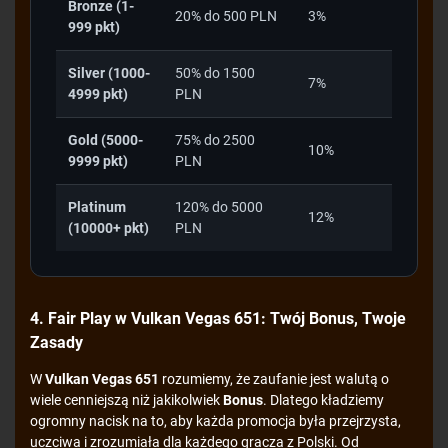
Bronze (1-
20% do 500 PLN
3%
999 pkt)
Silver (1000-
50% do 1500
7%
4999 pkt)
PLN
Gold (5000-
75% do 2500
10%
9999 pkt)
PLN
Platinum
120% do 5000
12%
(10000+ pkt)
PLN
4. Fair Play w Vulkan Vegas 651: Twój Bonus, Twoje
Zasady
W
Vulkan Vegas 651
rozumiemy, że zaufanie jest walutą o
wiele cenniejszą niż jakikolwiek
Bonus
. Dlatego kładziemy
ogromny nacisk na to, aby każda promocja była przejrzysta,
uczciwa i zrozumiała dla każdego gracza z Polski. Od