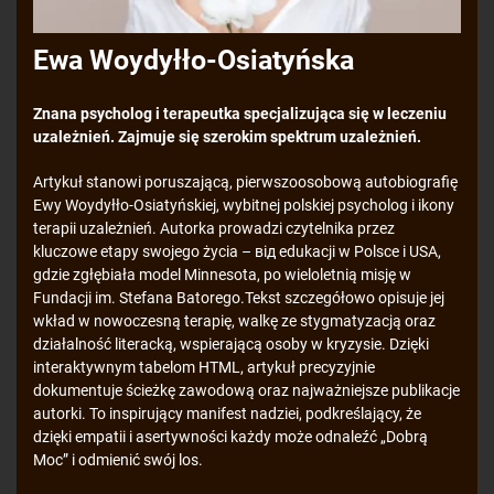
Ewa Woydyłło-Osiatyńska
Znana psycholog i terapeutka specjalizująca się w leczeniu
uzależnień. Zajmuje się szerokim spektrum uzależnień.
Artykuł stanowi poruszającą, pierwszoosobową autobiografię
Ewy Woydyłło-Osiatyńskiej, wybitnej polskiej psycholog i ikony
terapii uzależnień. Autorka prowadzi czytelnika przez
kluczowe etapy swojego życia – від edukacji w Polsce i USA,
gdzie zgłębiała model Minnesota, po wieloletnią misję w
Fundacji im. Stefana Batorego.Tekst szczegółowo opisuje jej
wkład w nowoczesną terapię, walkę ze stygmatyzacją oraz
działalność literacką, wspierającą osoby w kryzysie. Dzięki
interaktywnym tabelom HTML, artykuł precyzyjnie
dokumentuje ścieżkę zawodową oraz najważniejsze publikacje
autorki. To inspirujący manifest nadziei, podkreślający, że
dzięki empatii i asertywności każdy może odnaleźć „Dobrą
Moc” i odmienić swój los.