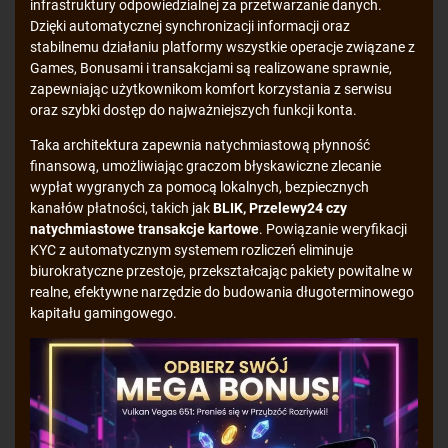
infrastruktury odpowiedzialnej za przetwarzanie danych.
Dzięki automatycznej synchronizacji informacji oraz
stabilnemu działaniu platformy wszystkie
operacje
związane
z
Games
, Bonusami
i transakcjami są realizowane
sprawnie,
zapewniając
użytkownikom komfort korzystania
z serwisu
oraz
szybki dostęp do najważniejszych
funkcji konta
.
Taka architektura zapewnia natychmiastową płynność
finansową, umożliwiając graczom błyskawiczne zlecanie
wypłat wygranych za pomocą lokalnych, bezpiecznych
kanałów płatności, takich jak
BLIK, Przelewy24 czy
natychmiastowe transakcje kartowe
. Powiązanie weryfikacji
KYC z automatycznym systemem rozliczeń eliminuje
biurokratyczne przestoje, przekształcając pakiety powitalne w
realne, efektywne narzędzie do budowania długoterminowego
kapitału gamingowego.