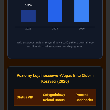
3 500
2022
2024
2026
Wykres przedstawia maksymalną wartość pakietu powitalnego
możliwą do uzyskania przez polskiego gracza.
Poziomy Lojalnościowe «Vegas Elite Club» i
Korzyści (2026)
Cotygodniowy
Procent
Status VIP
Reload Bonus
Cashbacku