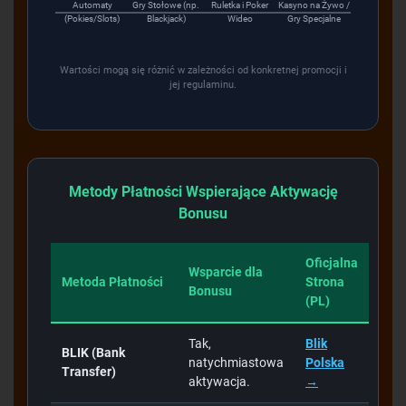
Automaty
Gry Stołowe (np.
Ruletka i Poker
Kasyno na Żywo /
(Pokies/Slots)
Blackjack)
Wideo
Gry Specjalne
Wartości mogą się różnić w zależności od konkretnej promocji i
jej regulaminu.
Metody Płatności Wspierające Aktywację
Bonusu
Oficjalna
Wsparcie dla
Metoda Płatności
Strona
Bonusu
(PL)
Tak,
Blik
BLIK (Bank
natychmiastowa
Polska
Transfer)
aktywacja.
→