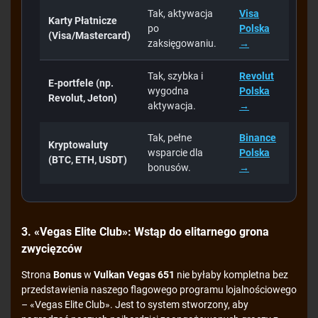
Tak, aktywacja
Visa
Karty Płatnicze
po
Polska
(Visa/Mastercard)
zaksięgowaniu.
→
Tak, szybka i
Revolut
E-portfele (np.
wygodna
Polska
Revolut, Jeton)
aktywacja.
→
Tak, pełne
Binance
Kryptowaluty
wsparcie dla
Polska
(BTC, ETH, USDT)
bonusów.
→
3. «Vegas Elite Club»: Wstąp do elitarnego grona
zwycięzców
Strona
Bonus
w
Vulkan Vegas 651
nie byłaby kompletna bez
przedstawienia naszego flagowego programu lojalnościowego
– «Vegas Elite Club». Jest to system stworzony, aby