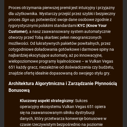
Proces otrzymania pierwszej premii jest intuicyjny i przyjazny
dla użytkownika. Wystarczy przejść przez szybki i bezpieczny
proces
Sign up
, potwierdzić swoje dane osobowe zgodnie z
rygorystycznymi polskimi standardami
KYC (Know Your
Customer)
, a nasz zaawansowany system automatycznie
otworzy przed Tobą skarbiec pełen nieograniczonych
możliwości. Od lukratywnych pakietów powitalnych, przez
cotygodniowe doładowania gotówkowe i darmowe spiny na
najbardziej ekscytujące automaty, aż po innowacyjne,
wielopoziomowe programy lojalnościowe – w Vulkan Vegas
651 każdy gracz, niezależnie od doświadczenia czy budżetu,
znajdzie ofertę idealnie dopasowaną do swojego stylu gry.
Architektura Algorytmiczna i Zarządzanie Płynnością
Bonusową
Kluczowy aspekt strategiczny:
Sukces
operacyjny ekosystemu Vulkan Vegas 651 opiera
się na zaawansowanym silniku dystrybucji
danych, który przetwarza konwersje bonusowe w
czasie rzeczywistym bezpośrednio na poziomie