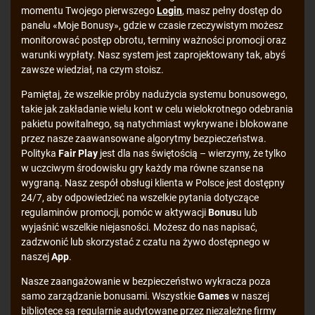
momentu Twojego pierwszego
Login
, masz pełny dostęp do
panelu «Moje Bonusy», gdzie w czasie rzeczywistym możesz
monitorować postęp obrotu, terminy ważności promocji oraz
warunki wypłaty. Nasz system jest zaprojektowany tak, abyś
zawsze wiedział, na czym stoisz.
Pamiętaj, że wszelkie próby nadużycia systemu bonusowego,
takie jak zakładanie wielu kont w celu wielokrotnego odebrania
pakietu powitalnego, są natychmiast wykrywane i blokowane
przez nasze zaawansowane algorytmy bezpieczeństwa.
Polityka
Fair Play
jest dla nas świętością – wierzymy, że tylko
w uczciwym środowisku gry każdy ma równe szanse na
wygraną. Nasz zespół obsługi klienta w Polsce jest dostępny
24/7, aby odpowiedzieć na wszelkie pytania dotyczące
regulaminów promocji, pomóc w aktywacji
Bonus
u lub
wyjaśnić wszelkie niejasności. Możesz do nas napisać,
zadzwonić lub skorzystać z czatu na żywo dostępnego w
naszej
App
.
Nasze zaangażowanie w bezpieczeństwo wykracza poza
samo zarządzanie bonusami. Wszystkie
Games
w naszej
bibliotece są regularnie audytowane przez niezależne firmy