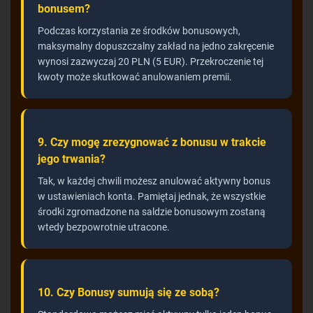
bonusem?
Podczas korzystania ze środków bonusowych,
maksymalny dopuszczalny zakład na jedno zakręcenie
wynosi zazwyczaj 20 PLN (5 EUR). Przekroczenie tej
kwoty może skutkować anulowaniem premii.
9. Czy mogę zrezygnować z bonusu w trakcie
jego trwania?
Tak, w każdej chwili możesz anulować aktywny bonus
w ustawieniach konta. Pamiętaj jednak, że wszystkie
środki zgromadzone na saldzie bonusowym zostaną
wtedy bezpowrotnie utracone.
10. Czy Bonusy sumują się ze sobą?