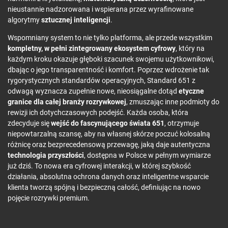
nieustannie nadzorowana i wspierana przez wyrafinowane
algorytmy
sztucznej inteligencji
.
Wspomniany system to nie tylko platforma, ale przede wszystkim
kompletny, w pełni zintegrowany ekosystem cyfrowy
, który na
każdym kroku okazuje głęboki szacunek swojemu użytkownikowi,
dbając o jego transparentność i komfort. Poprzez wdrożenie tak
rygorystycznych standardów operacyjnych, Standard 651 z
odwagą wyznacza zupełnie nowe, nieosiągalne dotąd
etyczne
granice dla całej branży rozrywkowej
, zmuszając inne podmioty do
rewizji ich dotychczasowych podejść. Każda osoba, która
zdecyduje się
wejść do fascynującego świata 651
, otrzymuje
niepowtarzalną szansę, aby na własnej skórze poczuć kolosalną
różnicę oraz bezprecedensową przewagę, jaką daje autentyczna
technologia przyszłości
, dostępna w Polsce w pełnym wymiarze
już dziś. To nowa era cyfrowej interakcji, w której szybkość
działania, absolutna ochrona danych oraz inteligentne wsparcie
klienta tworzą spójną i bezpieczną całość, definiując na nowo
pojęcie rozrywki premium.