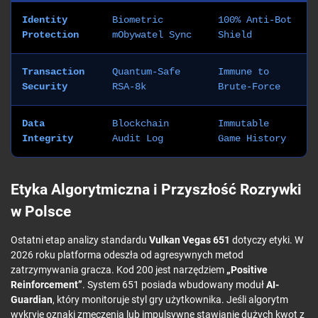
Identity
Biometric
100% Anti-Bot
Protection
mObywatel Sync
Shield
Transaction
Quantum-Safe
Immune to
Security
RSA-8k
Brute-Force
Data
Blockchain
Immutable
Integrity
Audit Log
Game History
Etyka Algorytmiczna i Przyszłość Rozrywki
w Polsce
Ostatni etap analizy standardu
Vulkan Vegas 651
dotyczy etyki. W
2026 roku platforma odeszła od agresywnych metod
zatrzymywania gracza. Kod 200 jest narzędziem
„Positive
Reinforcement”
. System 651 posiada wbudowany moduł
AI-
Guardian
, który monitoruje styl gry użytkownika. Jeśli algorytm
wykryje oznaki zmęczenia lub impulsywne stawianie dużych kwot z