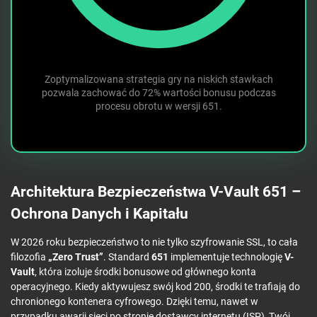
Zoptymalizowana strategia gry na niskich stawkach
pozwala zachować do 72% wartości bonusu podczas
procesu obrotu w wersji 651.
Architektura Bezpieczeństwa V-Vault 651 –
Ochrona Danych i Kapitału
W 2026 roku bezpieczeństwo to nie tylko szyfrowanie SSL, to cała
filozofia
„Zero Trust”
. Standard
651
implementuje technologię
V-
Vault
, która izoluje środki bonusowe od głównego konta
operacyjnego. Kiedy aktywujesz swój kod 200, środki te trafiają do
chronionego kontenera cyfrowego. Dzięki temu, nawet w
przypadku awarii sieci po stronie dostawcy internetu (ISP), Twój