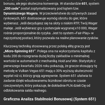
bonusu, ale jego skuteczna konwersja. W standardzie
651
, system
„200 code”
został zoptymalizowany pod kątem tzw.
Dynamicznego Wagera
. W przeciwieństwie do sztywnych zasad
rynkowych, 651 dostosowuje wymóg obrotu do gier, które
wybierasz. Jeśli decydujesz się na sloty o niskim RTP, Twój Wager
maleje. Jeśli wybierasz gry o potencjale wygranej x10 000, Wager
rośnie proporcjonalnie do ryzyka. Jest to system «Fair-Play» w
najczystszej postaci, który pozwala na realne planowanie zysków.
Kluczową techniką stosowaną przez polską elitę graczy jest
„Micro-Spinning 651”
. Polega ona na wykorzystaniu kapitału z
kodu 200 do rozegrania dużej liczby zakładów o minimalnej
wartości w automatach z mechaniką
Hold and Win
. Statystyki z
pierwszego kwartału 2026 roku pokazują, że gracze stosujący tę
metodę w Vulkan Vegas 651 mają o 30% wyższą skuteczność
wypłat niż ci, którzy grają agresywnie. System 651 ułatwia to
zadanie dzięki wbudowanemu licznikowi obrotu w czasie
rzeczywistym, który pokazuje, ile dokładnie PLN dzieli Cię od
odblokowania salda realnego.
Graficzna Analiza Stabilności Bonusowej (System 651)