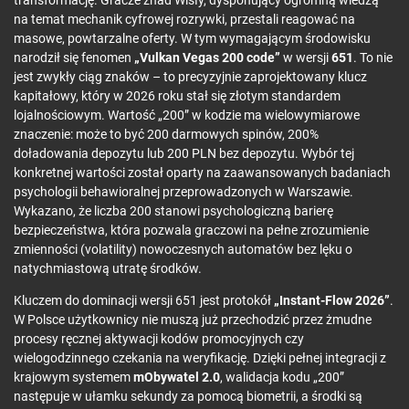
na temat mechanik cyfrowej rozrywki, przestali reagować na
masowe, powtarzalne oferty. W tym wymagającym środowisku
narodził się fenomen
„Vulkan Vegas 200 code”
w wersji
651
. To nie
jest zwykły ciąg znaków – to precyzyjnie zaprojektowany klucz
kapitałowy, który w 2026 roku stał się złotym standardem
lojalnościowym. Wartość „200” w kodzie ma wielowymiarowe
znaczenie: może to być 200 darmowych spinów, 200%
doładowania depozytu lub 200 PLN bez depozytu. Wybór tej
konkretnej wartości został oparty na zaawansowanych badaniach
psychologii behawioralnej przeprowadzonych w Warszawie.
Wykazano, że liczba 200 stanowi psychologiczną barierę
bezpieczeństwa, która pozwala graczowi na pełne zrozumienie
zmienności (volatility) nowoczesnych automatów bez lęku o
natychmiastową utratę środków.
Kluczem do dominacji wersji 651 jest protokół
„Instant-Flow 2026”
.
W Polsce użytkownicy nie muszą już przechodzić przez żmudne
procesy ręcznej aktywacji kodów promocyjnych czy
wielogodzinnego czekania na weryfikację. Dzięki pełnej integracji z
krajowym systemem
mObywatel 2.0
, walidacja kodu „200”
następuje w ułamku sekundy za pomocą biometrii, a środki są