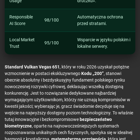
Usage
druczku».
Responsible
Automatyczna ochrona
98/100
AI Score
przed stratami.
Local Market
Wsparcie w języku polskim i
95/100
Trust
lokalne serwery.
Standard Vulkan Vegas 651
, który w roku 2026 uzyskał potężne
wzmocnienie w postaci ekskluzywnego
Kodu „200”
, stanowi
obecnie absolutny i bezdyskusyjny fundament polskiego rynku
nowoczesnej rozrywki cyfrowej, deklasując wszelką dostępną
konkurencję. Jest to rozwiązanie dedykowane najbardziej
wymagającym użytkownikom, którzy nie uznają kompromisów w
kwestii jakości; wybierając je, gracz świadomie decyduje się na
wejście na najwyższy dostępny poziom technologiczny. To właśnie
tutaj innowacyjne i bezkompromisowe
bezpieczeństwo
biometryczne
, oparte na najnowocześniejszych systemach
rozpoznawania unikalnych cech fizycznych, spotyka się w idealnej
harmonii z krystaliczną,
matematyczną uczciwością
, która jest