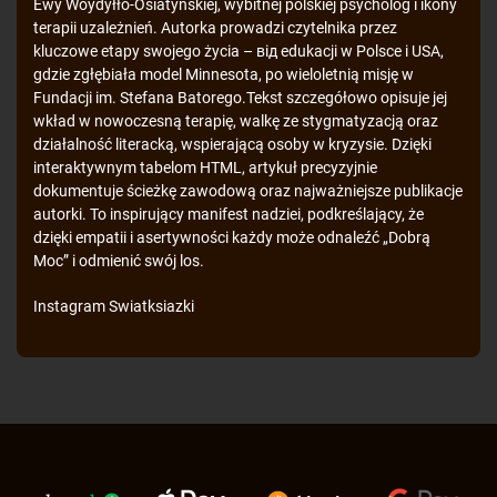
Ewy Woydyłło-Osiatyńskiej, wybitnej polskiej psycholog i ikony
terapii uzależnień. Autorka prowadzi czytelnika przez
kluczowe etapy swojego życia – від edukacji w Polsce i USA,
gdzie zgłębiała model Minnesota, po wieloletnią misję w
Fundacji im. Stefana Batorego.Tekst szczegółowo opisuje jej
wkład w nowoczesną terapię, walkę ze stygmatyzacją oraz
działalność literacką, wspierającą osoby w kryzysie. Dzięki
interaktywnym tabelom HTML, artykuł precyzyjnie
dokumentuje ścieżkę zawodową oraz najważniejsze publikacje
autorki. To inspirujący manifest nadziei, podkreślający, że
dzięki empatii i asertywności każdy może odnaleźć „Dobrą
Moc” i odmienić swój los.
Instagram
Swiatksiazki