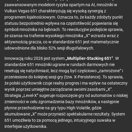
zaawansowanym modelom ryzyka opartym na AI, mnożniki w
Vulkan Vegas 651 charakteryzują się wysoką synergią z
programem lojalnościowym. Oznacza to, że każdy zdobyty punkt
statusu bezpośrednio wpływa na częstotliwość pojawiania się
symboli mnożnika na bębnach. To rewolucyjne podejście sprawia,
że szansa na trafienie wysokiego mnożnika „X” wzrasta wraz z
aktywnością gracza, co w standardzie 651 jest matematycznie
udowodnione dla blisko 52% sesji długofalowych.
Innowacją roku 2026 jest system
„Multiplier-Stacking 651”
. W
standardzie 651 mnożniki ugrane w rundach darmowych nie
resetują się natychmiast, lecz mogą być częściowo „zamrożone” i
przeniesione do kolejnej sesji gry (tzw. X-Persistence). To sprawia,
że polski użytkownik czuje realny progres i ma wpływ na ostateczny
wynik poprzez umiejętne zarządzanie swoimi zasobami „X”.
Strategia „Level-X” sugeruje rozpoczęcie gry od automatów o niskiej
zmienności w celu zgromadzenia bazy mnożników, a następnie
płynne przechodzenie na gry typu High-Volatile, gdzie
skumulowane „X” może przynieść spektakularne rezultaty. System
651 umożliwia to za pomocą jednego, intuicyjnego suwaka w
interfejsie użytkownika.