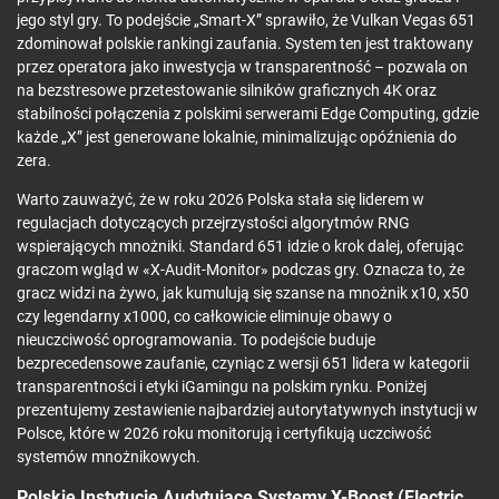
jego styl gry. To podejście „Smart-X” sprawiło, że Vulkan Vegas 651
zdominował polskie rankingi zaufania. System ten jest traktowany
przez operatora jako inwestycja w transparentność – pozwala on
na bezstresowe przetestowanie silników graficznych 4K oraz
stabilności połączenia z polskimi serwerami Edge Computing, gdzie
każde „X” jest generowane lokalnie, minimalizując opóźnienia do
zera.
Warto zauważyć, że w roku 2026 Polska stała się liderem w
regulacjach dotyczących przejrzystości algorytmów RNG
wspierających mnożniki. Standard 651 idzie o krok dalej, oferując
graczom wgląd w «X-Audit-Monitor» podczas gry. Oznacza to, że
gracz widzi na żywo, jak kumulują się szanse na mnożnik x10, x50
czy legendarny x1000, co całkowicie eliminuje obawy o
nieuczciwość oprogramowania. To podejście buduje
bezprecedensowe zaufanie, czyniąc z wersji 651 lidera w kategorii
transparentności i etyki iGamingu na polskim rynku. Poniżej
prezentujemy zestawienie najbardziej autorytatywnych instytucji w
Polsce, które w 2026 roku monitorują i certyfikują uczciwość
systemów mnożnikowych.
Polskie Instytucje Audytujące Systemy X-Boost (Electric