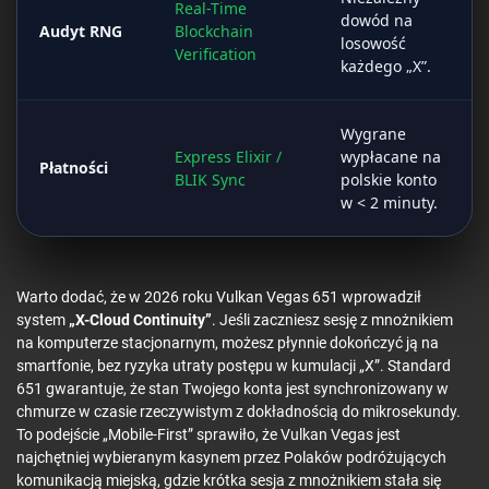
Real-Time
dowód na
Audyt RNG
Blockchain
losowość
Verification
każdego „X”.
Wygrane
Express Elixir /
wypłacane na
Płatności
BLIK Sync
polskie konto
w < 2 minuty.
Warto dodać, że w 2026 roku Vulkan Vegas 651 wprowadził
system
„X-Cloud Continuity”
. Jeśli zaczniesz sesję z mnożnikiem
na komputerze stacjonarnym, możesz płynnie dokończyć ją na
smartfonie, bez ryzyka utraty postępu w kumulacji „X”. Standard
651 gwarantuje, że stan Twojego konta jest synchronizowany w
chmurze w czasie rzeczywistym z dokładnością do mikrosekundy.
To podejście „Mobile-First” sprawiło, że Vulkan Vegas jest
najchętniej wybieranym kasynem przez Polaków podróżujących
komunikacją miejską, gdzie krótka sesja z mnożnikiem stała się