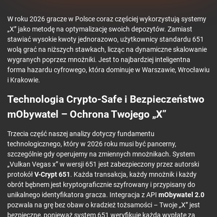
W roku 2026 gracze w Polsce coraz częściej wykorzystują systemy
„X” jako metodę na optymalizację swoich depozytów. Zamiast
stawiać wysokie kwoty jednorazowo, użytkownicy standardu 651
wolą grać na niższych stawkach, licząc na dynamiczne skalowanie
wygranych poprzez mnożniki. Jest to najbardziej inteligentna
forma hazardu cyfrowego, która dominuje w Warszawie, Wrocławiu
i Krakowie.
Technologia Crypto-Safe i Bezpieczeństwo
mObywatel – Ochrona Twojego „X”
Trzecia część naszej analizy dotyczy fundamentu
technologicznego, który w 2026 roku musi być pancerny,
szczególnie gdy operujemy na zmiennych mnożnikach. System
„Vulkan Vegas x” w wersji 651 jest zabezpieczony przez autorski
protokół
V-Crypt 651
. Każda transakcja, każdy mnożnik i każdy
obrót bębnem jest kryptograficznie szyfrowany i przypisany do
unikalnego identyfikatora gracza. Integracja z API
mObywatel 2.0
pozwala na grę bez obaw o kradzież tożsamości – Twoje „X” jest
bezpieczne, ponieważ system 651 weryfikuje każdą wypłatę za