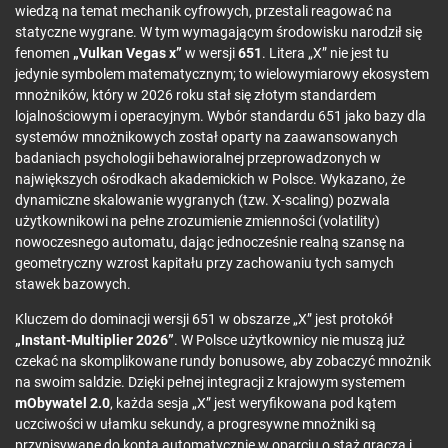
wiedzą na temat mechanik cyfrowych, przestali reagować na
statyczne wygrane. W tym wymagającym środowisku narodził się
fenomen
„Vulkan Vegas x”
w wersji
651
. Litera „X” nie jest tu
jedynie symbolem matematycznym; to wielowymiarowy ekosystem
mnożników, który w 2026 roku stał się złotym standardem
lojalnościowym i operacyjnym. Wybór standardu 651 jako bazy dla
systemów mnożnikowych został oparty na zaawansowanych
badaniach psychologii behawioralnej przeprowadzonych w
największych ośrodkach akademickich w Polsce. Wykazano, że
dynamiczne skalowanie wygranych (tzw. X-scaling) pozwala
użytkownikowi na pełne zrozumienie zmienności (volatility)
nowoczesnego automatu, dając jednocześnie realną szansę na
geometryczny wzrost kapitału przy zachowaniu tych samych
stawek bazowych.
Kluczem do dominacji wersji 651 w obszarze „X” jest protokół
„Instant-Multiplier 2026”
. W Polsce użytkownicy nie muszą już
czekać na skomplikowane rundy bonusowe, aby zobaczyć mnożnik
na swoim saldzie. Dzięki pełnej integracji z krajowym systemem
mObywatel 2.0
, każda sesja „X” jest weryfikowana pod kątem
uczciwości w ułamku sekundy, a progresywne mnożniki są
przypisywane do konta automatycznie w oparciu o staż gracza i