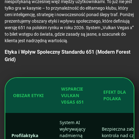
niespotykaną wcześniej więź między użytkownikami. To już nie jest
tylko gra w kasynie – to przynależność do elitarnego klubu, który
ceni inteligencję, strategię i nowoczesność ponad ślepy traf. Poniżej
prezentujemy obszary etyki i wpływu społecznego, które definiują
wersję 651 na polskim rynku w roku 2026. System „Vulkan Vegas x”
to bilet wstępu do świata, gdzie zasady są jasne, a szacunek do
klienta jest nadrzędną wartością.
Etyka i Wpływ Społeczny Standardu 651 (Modern Forest
Grid)
WSPARCIE
EFEKT DLA
OBSZAR ETYKI
VULKAN
POLAKA
VEGAS 651
System AI
wykrywający
Bezpieczna zabaw
Profilaktyka
nadmierną
kontrola nad cza