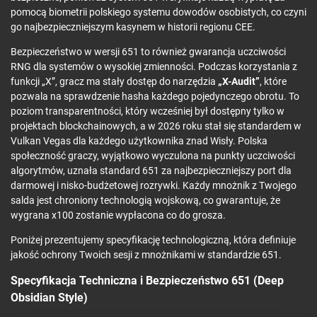
pomocą biometrii polskiego systemu dowodów osobistych, co czyni
go najbezpieczniejszym kasynem w historii regionu CEE.
Bezpieczeństwo w wersji 651 to również gwarancja uczciwości
RNG dla systemów o wysokiej zmienności. Podczas korzystania z
funkcji „X”, gracz ma stały dostęp do narzędzia
„X-Audit”
, które
pozwala na sprawdzenie hasha każdego pojedynczego obrotu. To
poziom transparentności, który wcześniej był dostępny tylko w
projektach blockchainowych, a w 2026 roku stał się standardem w
Vulkan Vegas dla każdego użytkownika znad Wisły. Polska
społeczność graczy, wyjątkowo wyczulona na punkty uczciwości
algorytmów, uznała standard 651 za najbezpieczniejszy port dla
darmowej i nisko-budżetowej rozrywki. Każdy mnożnik z Twojego
salda jest chroniony technologią wojskową, co gwarantuje, że
wygrana x100 zostanie wypłacona co do grosza.
Poniżej prezentujemy specyfikację technologiczną, która definiuje
jakość ochrony Twoich sesji z mnożnikami w standardzie 651.
Specyfikacja Techniczna i Bezpieczeństwo 651 (Deep
Obsidian Style)