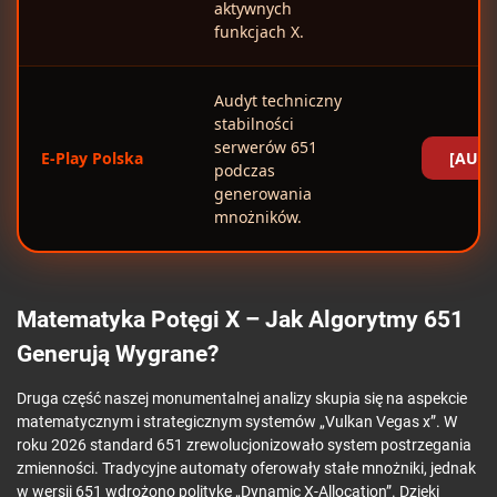
aktywnych
funkcjach X.
Audyt techniczny
stabilności
serwerów 651
E-Play Polska
[AUDY
podczas
generowania
mnożników.
Matematyka Potęgi X – Jak Algorytmy 651
Generują Wygrane?
Druga część naszej monumentalnej analizy skupia się na aspekcie
matematycznym i strategicznym systemów „Vulkan Vegas x”. W
roku 2026 standard 651 zrewolucjonizowało system postrzegania
zmienności. Tradycyjne automaty oferowały stałe mnożniki, jednak
w wersji 651 wdrożono politykę „Dynamic X-Allocation”. Dzięki