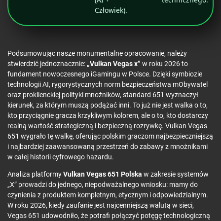
Człowiek).
Podsumowując nasze monumentalne opracowanie, należy
stwierdzić jednoznacznie:
„Vulkan Vegas x”
w roku 2026 to
fundament nowoczesnego iGamingu w Polsce. Dzięki symbiozie
technologii AI, rygorystycznych norm bezpieczeństwa mObywatel
oraz proklienckiej polityki mnożników, standard 651 wyznaczył
kierunek, za którym muszą podążać inni. To już nie jest walka o to,
kto przyciągnie gracza krzykliwym kolorem, ale o to, kto dostarczy
realną wartość strategiczną i bezpieczną rozrywkę. Vulkan Vegas
651 wygrało tę walkę, oferując polskim graczom najbezpieczniejszą
i najbardziej zaawansowaną przestrzeń do zabawy z mnożnikami
w całej historii cyfrowego hazardu.
Analiza platformy
Vulkan Vegas 651 Polska
w zakresie systemów
„X” prowadzi do jednego, niepodważalnego wniosku: mamy do
czynienia z produktem kompletnym, etycznym i odpowiedzialnym.
W roku 2026, kiedy zaufanie jest najcenniejszą walutą w sieci,
Vegas 651 udowodniło, że potrafi połączyć potęgę technologiczną