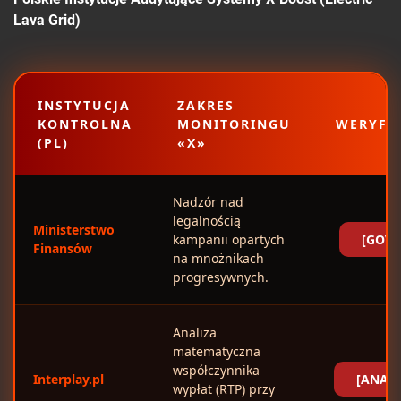
Lava Grid)
INSTYTUCJA
ZAKRES
KONTROLNA
MONITORINGU
WERYFI
(PL)
«X»
Nadzór nad
legalnością
Ministerstwo
kampanii opartych
[GOV.
Finansów
na mnożnikach
progresywnych.
Analiza
matematyczna
współczynnika
Interplay.pl
[ANALI
wypłat (RTP) przy