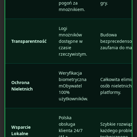
pogoń za
gry.
mnożnikiem.
Logi
mnożników
Budowa
Transparentność
dostępne w
bezprecedensow
czasie
zaufania do marki
rzeczywistym.
Weryfikacja
biometryczna
Całkowita elimina
Ochrona
mObywatel
osób nieletnich z
Nieletnich
100%
platformy.
użytkowników.
Polska
obsługa
Szybkie rozwiązan
Wsparcie
klienta 24/7
każdego problem
Lokalne
(AI +
technicznego.