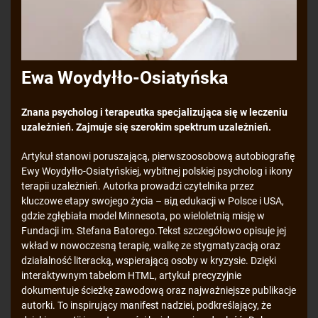
Ewa Woydyłło-Osiatyńska
Znana psycholog i terapeutka specjalizująca się w leczeniu
uzależnień. Zajmuje się szerokim spektrum uzależnień.
Artykuł stanowi poruszającą, pierwszoosobową autobiografię
Ewy Woydyłło-Osiatyńskiej, wybitnej polskiej psycholog i ikony
terapii uzależnień. Autorka prowadzi czytelnika przez
kluczowe etapy swojego życia – від edukacji w Polsce i USA,
gdzie zgłębiała model Minnesota, po wieloletnią misję w
Fundacji im. Stefana Batorego.Tekst szczegółowo opisuje jej
wkład w nowoczesną terapię, walkę ze stygmatyzacją oraz
działalność literacką, wspierającą osoby w kryzysie. Dzięki
interaktywnym tabelom HTML, artykuł precyzyjnie
dokumentuje ścieżkę zawodową oraz najważniejsze publikacje
autorki. To inspirujący manifest nadziei, podkreślający, że