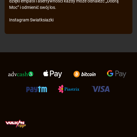
dzięki empatii i asertywności każdy może odnaleźć „Dobrą
Moc” i odmienić swój los.
Instagram
Swiatksiazki