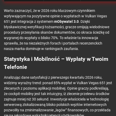
Warto zaznaczyć, że w 2026 roku kluczowym czynnikiem
wpływającym na pozytywne opinie o wypłatach w Vulkan Vegas
651 jest integracja z systemem
mObywatel 3.0
. Dzięki
błyskawicznej weryfikacji tożsamości, gracze omijają wielodniowe
procedury przesyłania skanów dokumentów, co skraca ścieżkę od
wygranej do wypłaty o blisko 70%. To właśnie ta innowacja
sprawiła, że na niezależnych forach i portalach recenzenckich
nasza marka dominuje w rankingach zaufania.
Statystyka i Mobilność – Wypłaty w Twoim
Telefonie
Analizując dane satysfakcji z pierwszego kwartału 2026 roku,
widzimy wyraźny trend: ponad 85% wypłat w Vulkan Vegas 651 jest
zlecanych z poziomu aplikacji mobilnej. Opinie graczy podkreślają,
że cockpit-mobilny jest tak intuicyjny, iż zlecenie przelewu środków
zajmuje mniej niż 30 sekund. Inwestycje właściciela w technologię
serwerową zlokalizowaną blisko polskich węzłów internetowych
pozwoliły na zminimalizowanie „lagów” finansowych, co przekłada
się na rekordowe wskaźniki retencji użytkowników.