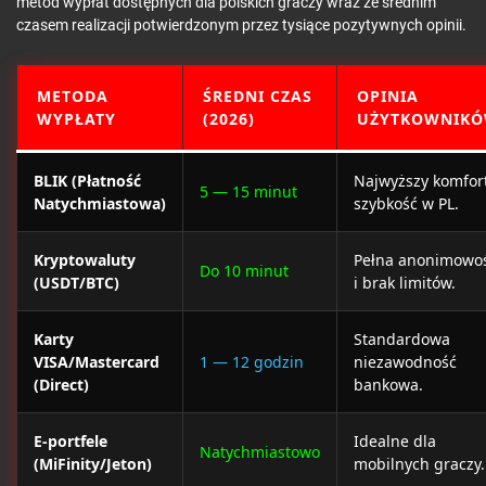
metod wypłat dostępnych dla polskich graczy wraz ze średnim
czasem realizacji potwierdzonym przez tysiące pozytywnych opinii.
METODA
ŚREDNI CZAS
OPINIA
WYPŁATY
(2026)
UŻYTKOWNIK
BLIK (Płatność
Najwyższy komfort
5 — 15 minut
Natychmiastowa)
szybkość w PL.
Kryptowaluty
Pełna anonimowo
Do 10 minut
(USDT/BTC)
i brak limitów.
Karty
Standardowa
VISA/Mastercard
1 — 12 godzin
niezawodność
(Direct)
bankowa.
E-portfele
Idealne dla
Natychmiastowo
(MiFinity/Jeton)
mobilnych graczy.