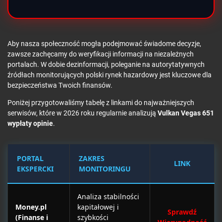
Aby nasza społeczność mogła podejmować świadome decyzje,
zawsze zachęcamy do weryfikacji informacji na niezależnych
portalach. W dobie dezinformacji, poleganie na autorytatywnych
źródłach monitorujących polski rynek hazardowy jest kluczowe dla
bezpieczeństwa Twoich finansów.
Poniżej przygotowaliśmy tabelę z linkami do najważniejszych
serwisów, które w 2026 roku regularnie analizują
Vulkan Vegas 651
wypłaty opinie
.
PORTAL
ZAKRES
LINK
EKSPERCKI
MONITORINGU
Analiza stabilności
Money.pl
kapitałowej i
Sprawdź
(Finanse i
szybkości