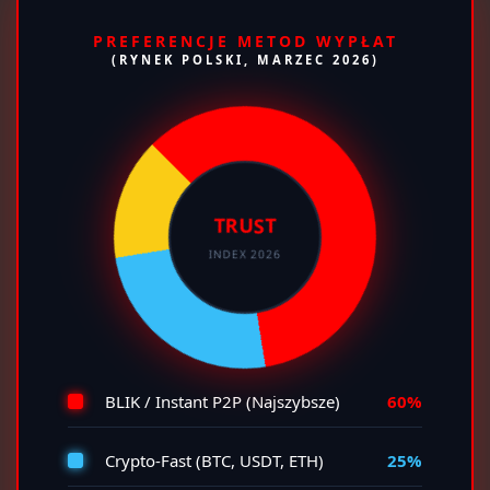
PREFERENCJE METOD WYPŁAT
(RYNEK POLSKI, MARZEC 2026)
TRUST
INDEX 2026
BLIK / Instant P2P (Najszybsze)
60%
Crypto-Fast (BTC, USDT, ETH)
25%