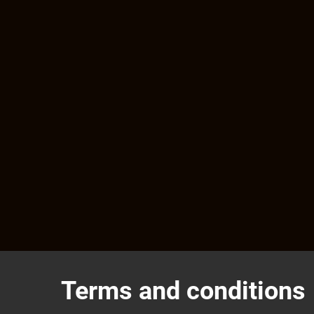
Terms and conditions