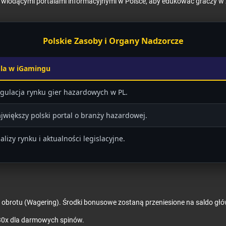
z wiodącymi portalami informacyjnymi w Polsce, aby edukować graczy w 
Polskie Zasoby i Organy Nadzorcze
la w iGamingu
gulacja rynku gier hazardowych w PL.
jwiększy polski portal o branży hazardowej.
alizy rynku i aktualności legislacyjne.
brotu (Wagering). Środki bonusowe zostaną przeniesione na saldo głó
 30x dla darmowych spinów.