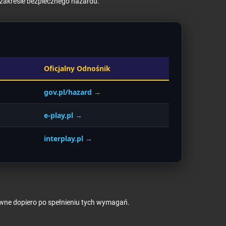
zakresie bezpiecznego hazardu.
Oficjalny Odnośnik
gov.pl/hazard →
e-play.pl →
interplay.pl →
wne dopiero po spełnieniu tych wymagań.