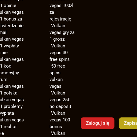
1 opinie
vegas 100zl
ulkan vegas
za
1 bonus za
rejestrację
twierdzenie
Vulkan
mail
vegas gry za
ulkan vegas
1 grosz
1 wypłaty
Vulkan
inie
vegas 30
ulkan vegas
free spins
1 kod
50 free
omocyjny
spins
rum
vulkan
ulkan vegas
vegas
1 polska
Vulkan
ulkan vegas
vegas 25€
1 problemy
no deposit
wypłata
Vulkan
ulkan vegas
vegas 100
Zaloguj się
Zapisa
1 real or
bonus
ke
Vulkan