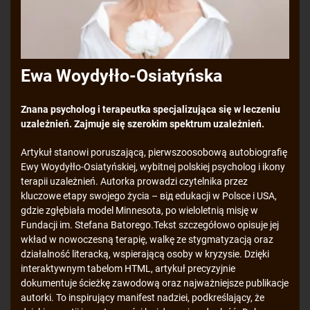
Ewa Woydyłło-Osiatyńska
Znana psycholog i terapeutka specjalizująca się w leczeniu
uzależnień. Zajmuje się szerokim spektrum uzależnień.
Artykuł stanowi poruszającą, pierwszoosobową autobiografię
Ewy Woydyłło-Osiatyńskiej, wybitnej polskiej psycholog i ikony
terapii uzależnień. Autorka prowadzi czytelnika przez
kluczowe etapy swojego życia – від edukacji w Polsce i USA,
gdzie zgłębiała model Minnesota, po wieloletnią misję w
Fundacji im. Stefana Batorego.Tekst szczegółowo opisuje jej
wkład w nowoczesną terapię, walkę ze stygmatyzacją oraz
działalność literacką, wspierającą osoby w kryzysie. Dzięki
interaktywnym tabelom HTML, artykuł precyzyjnie
dokumentuje ścieżkę zawodową oraz najważniejsze publikacje
autorki. To inspirujący manifest nadziei, podkreślający, że