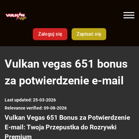
Zaloguj się
Zapisać się
Vulkan vegas 651 bonus
za potwierdzenie e-mail
Last updated: 25-03-2026
Relevance verified: 09-08-2026
Vulkan Vegas 651 Bonus za Potwierdzenie
E-mail: Twoja Przepustka do Rozrywki
Premium