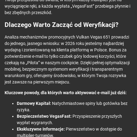
wyciągnięcie ręki, a każda wypłata „VegasFast” przebiega płynnie i
bez zbędnych przeszkód.
Dlaczego Warto Zacząć od Weryfikacji?
Analiza mechanizmów promocyjnych Vulkan Vegas 651 prowadzi
do jednego, jasnego wniosku: w 2026 roku jesteśmy najbardziej
wydajną i zorientowaną na klienta platformą w Polsce. Bonus za
potwierdzenie e-mail to tylko czubek góry lodowej korzyści, które
czekają na „Pilota” w naszym cockpicie. Dzięki pełnej optymalizacji
mobilnej, bezpiecznym systemom weryfikacji i transparentnym
warunkom gry, oferujemy środowisko, w którym Twoja rozrywka
jest zawsze na pierwszym miejscu.
Kluczowe powody, dla których warto aktywować e-mail już dziś:
Darmowy Kapitał:
Natychmiastowe spiny lub gotówka bez
ryzyka.
Bezpieczeństwo VegasFast:
Przyspieszenie przyszłych
wypłat wygranych.
Ekskluzywne Informacje:
Pierwszeństwo w dostępie do
multiplier-turniejów.