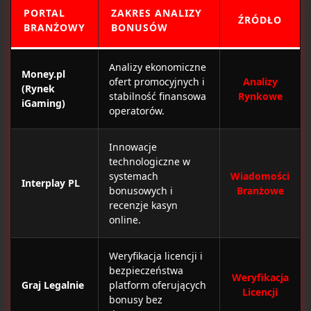
PORTAL
ZAKRES ANALIZY
ŹRÓDŁO
BRANŻOWY
BONUSÓW
Analizy ekonomiczne
Money.pl
ofert promocyjnych i
Analizy
(Rynek
stabilność finansowa
Rynkowe
iGaming)
operatorów.
Innowacje
technologiczne w
systemach
Wiadomości
Interplay PL
bonusowych i
Branżowe
recenzje kasyn
online.
Weryfikacja licencji i
bezpieczeństwa
Weryfikacja
Graj Legalnie
platform oferujących
Licencji
bonusy bez