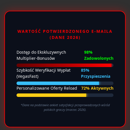
WARTOŚĆ POTWIERDZONEGO E-MAILA
(DANE 2026)
Dostęp do Ekskluzywnych
98%
Multiplier-Bonusów
Zadowolonych
Szybkość Weryfikacji Wypłat
85%
(VegasFast)
Przyspieszenia
Personalizowane Oferty Reload
72% Aktywnych
*Dane na podstawie ankiet satysfakcji przeprowadzonych wśród
polskich graczy (marzec 2026).