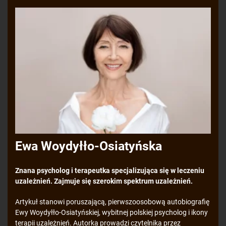
Ewa Woydyłło-Osiatyńska
Znana psycholog i terapeutka specjalizująca się w leczeniu
uzależnień. Zajmuje się szerokim spektrum uzależnień.
Artykuł stanowi poruszającą, pierwszoosobową autobiografię
Ewy Woydyłło-Osiatyńskiej, wybitnej polskiej psycholog i ikony
terapii uzależnień. Autorka prowadzi czytelnika przez