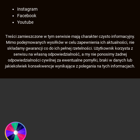
Instagram
Facebook
Youtube
Treści zamieszczone w tym serwisie mają charakter czysto informacyjny.
Mimo podejmowanych wysiłków w celu zapewnienia ich aktualności, nie
składamy gwarancji co do ich pełnej rzetelności. Użytkownik korzysta z
serwisu na własną odpowiedzialność, a my nie ponosimy żadnej
odpowiedzialności cywilnej za ewentualne pomyłki, braki w danych lub
jakiekolwiek konsekwencje wynikające z polegania na tych informacjach.