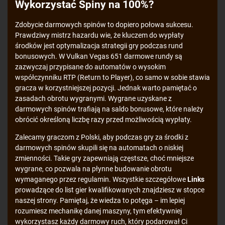
Wykorzystać Spiny na 100%?
Zdobycie darmowych spinów to dopiero połowa sukcesu.
Prawdziwy mistrz hazardu wie, że kluczem do wypłaty
środków jest optymalizacja strategii gry podczas rund
bonusowych. W Vulkan Vegas 651 darmowe rundy są
zazwyczaj przypisane do automatów o wysokim
współczynniku RTP (Return to Player), co samo w sobie stawia
gracza w korzystniejszej pozycji. Jednak warto pamiętać o
zasadach obrotu wygranymi. Wygrane uzyskane z
darmowych spinów trafiają na saldo bonusowe, które należy
obrócić określoną liczbę razy przed możliwością wypłaty.
Zalecamy graczom z Polski, aby podczas gry za środki z
darmowych spinów skupili się na automatach o niskiej
zmienności. Takie gry zapewniają częstsze, choć mniejsze
wygrane, co pozwala na płynne budowanie obrotu
wymaganego przez regulamin. Wszystkie szczegółowe
Links
prowadzące do list gier kwalifikowanych znajdziesz w stopce
naszej strony. Pamiętaj, że wiedza to potęga – im lepiej
rozumiesz mechanikę danej maszyny, tym efektywniej
wykorzystasz każdy darmowy ruch, który podarował Ci