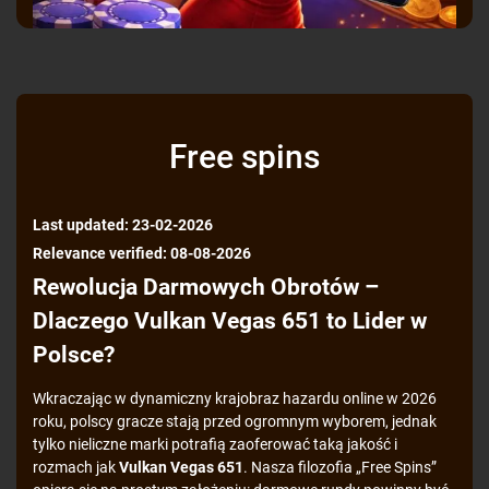
Free spins
Last updated: 23-02-2026
Relevance verified: 08-08-2026
Rewolucja Darmowych Obrotów –
Dlaczego Vulkan Vegas 651 to Lider w
Polsce?
Wkraczając w dynamiczny krajobraz hazardu online w 2026
roku, polscy gracze stają przed ogromnym wyborem, jednak
tylko nieliczne marki potrafią zaoferować taką jakość i
rozmach jak
Vulkan Vegas 651
. Nasza filozofia „Free Spins”