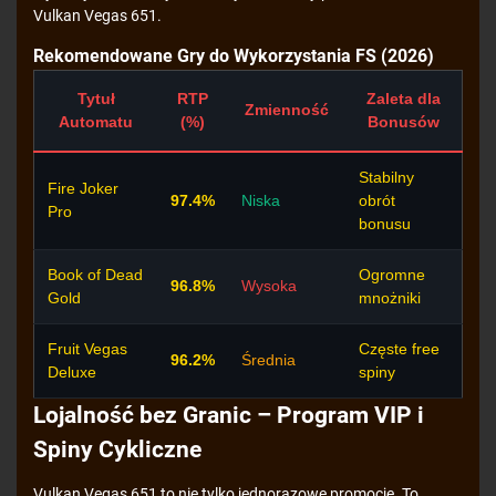
Vulkan Vegas 651.
Rekomendowane Gry do Wykorzystania FS (2026)
Tytuł
RTP
Zaleta dla
Zmienność
Automatu
(%)
Bonusów
Stabilny
Fire Joker
97.4%
Niska
obrót
Pro
bonusu
Book of Dead
Ogromne
96.8%
Wysoka
Gold
mnożniki
Fruit Vegas
Częste free
96.2%
Średnia
Deluxe
spiny
Lojalność bez Granic – Program VIP i
Spiny Cykliczne
Vulkan Vegas 651 to nie tylko jednorazowe promocje. To