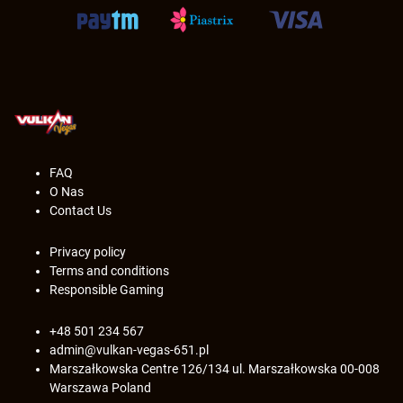
FAQ
O Nas
Contact Us
Privacy policy
Terms and conditions
Responsible Gaming
+48 501 234 567
admin@vulkan-vegas-651.pl
Marszałkowska Centre 126/134 ul. Marszałkowska 00-008
Warszawa Poland