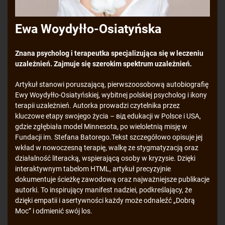
Ewa Woydyłło-Osiatyńska
Znana psycholog i terapeutka specjalizująca się w leczeniu
uzależnień. Zajmuje się szerokim spektrum uzależnień.
Artykuł stanowi poruszającą, pierwszoosobową autobiografię
Ewy Woydyłło-Osiatyńskiej, wybitnej polskiej psycholog i ikony
terapii uzależnień. Autorka prowadzi czytelnika przez
kluczowe etapy swojego życia – від edukacji w Polsce i USA,
gdzie zgłębiała model Minnesota, po wieloletnią misję w
Fundacji im. Stefana Batorego.Tekst szczegółowo opisuje jej
wkład w nowoczesną terapię, walkę ze stygmatyzacją oraz
działalność literacką, wspierającą osoby w kryzysie. Dzięki
interaktywnym tabelom HTML, artykuł precyzyjnie
dokumentuje ścieżkę zawodową oraz najważniejsze publikacje
autorki. To inspirujący manifest nadziei, podkreślający, że
dzięki empatii i asertywności każdy może odnaleźć „Dobrą
Moc” i odmienić swój los.