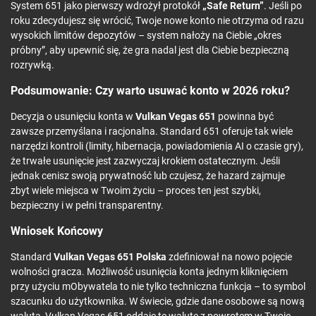
System 651 jako pierwszy wdrożył protokół
„Safe Return”
. Jeśli po
roku zdecydujesz się wrócić, Twoje nowe konto nie otrzyma od razu
wysokich limitów depozytów – system nałoży na Ciebie „okres
próbny”, aby upewnić się, że gra nadal jest dla Ciebie bezpieczną
rozrywką.
Podsumowanie: Czy warto usuwać konto w 2026 roku?
Decyzja o usunięciu konta w
Vulkan Vegas 651
powinna być
zawsze przemyślana i racjonalna. Standard 651 oferuje tak wiele
narzędzi kontroli (limity, hibernacja, powiadomienia AI o czasie gry),
że trwałe usunięcie jest zazwyczaj krokiem ostatecznym. Jeśli
jednak cenisz swoją prywatność lub czujesz, że hazard zajmuje
zbyt wiele miejsca w Twoim życiu – proces ten jest szybki,
bezpieczny i w pełni transparentny.
Wniosek Końcowy
Standard
Vulkan Vegas 651 Polska
zdefiniował na nowo pojęcie
wolności gracza. Możliwość usunięcia konta jednym kliknięciem
przy użyciu mObywatela to nie tylko techniczna funkcja – to symbol
szacunku do użytkownika. W świecie, gdzie dane osobowe są nową
walutą, Vulkan Vegas 651 oddaje tę walutę z powrotem w Twoje