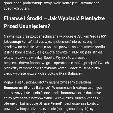
gracz nadal podtrzymuje swoją wolę, konto jest usuwane bez
zbędnych pytań.
Finanse i Środki – Jak Wypłacić Pieniądze
Przed Usunięciem?
Największą przeszkodą techniczną w procesie
„Vulkan Vegas 651
jak usunąć konto”
jest zazwyczaj obecność nierozliczonych
środków na saldzie. Wersja 651 nie pozwoli na zamknięcie profilu,
jeśli na koncie znajduje się kwota powyżej 1 PLN lub jeśli istnieją
aktywne zakłady w sekcji Sports. Wynika to z procedur
bezpieczeństwa finansowego – operator nie może „przejąć” Twoich
pieniędzy w momencie zamykania konta. Gracz musi najpierw
zlecić wypłatę wszystkich środków (Real Balance).
Pojawia się tu jednak istotny niuans związany z
Saldem
Bonusowym (Bonus Balance)
. W momencie trwałego usunięcia
konta, wszystkie nieobrócone środki bonusowe oraz darmowe
spiny przepadają bezpowrotnie. W roku 2026 Vulkan Vegas 651
oferuje unikalną opcję
„Grace Period”
. Jeśli usuwasz konto z
powodów innych niż uzależnienie (np. higiena danych), system