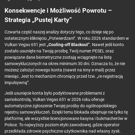
Konsekwencje i Możliwość Powrotu –
Strategia „Pustej Karty”
Czwarta część naszej analizy dotyczy tego, co dzieje się po
ostatecznym kliknięciu „Potwierdzam”. W roku 2026 standardem w
Vulkan Vegas 651 jest
„Cooling-off Blackout”
. Nawet jeśli konto
zostało usunięte na Twoją prośbę, Twój numer PESEL oraz
powiązane dane biometryczne zostają wciągnięte na listę
samowykluczonych na okres minimum 30 dni. Oznacza to, że nie
możesz założyć nowego konta (nawet na inny e-mail) przez
miesiąc. Jest to mechanizm chroniący przed tzw. „re-registracją
impulsywną”.
Jeśli usunięcie konta było podyktowane problemami z
samokontrolą, Vulkan Vegas 651 w 2026 roku oferuje
automatyczne zgłoszenie Twojej prośby do ogólnopolskiego
rejestru samowykluczeń. Dzięki temu blokada obejmuje nie tylko tę
platformę, ale wszystkie licencjonowane kasyna i bukmacherów w
Polsce. To najwyższy poziom etyki zawodowej, gdzie operator
przedkłada zdrowie psychiczne użytkownika nad własny zysk.