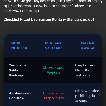
pozwala na 48-godzinny dostęp do „sekcji wypłat”, podczas gdy gry
są już zablokowane. Pozwala to na spokojne sfinalizowanie
przelewów Express Elixir.
Checklist Przed Usunięciem Konta w Standardzie 651
KROK
DZIAŁANIE
WAŻNA
PROCESU
SYSTEMU
UWAGA
Zerowanie
Użyj Express
Obowiązkowa
Salda
Elixir dla
Wypłata
Realnego
szybkości.
Nieodwracalne
Anulowanie
Automatyczne
po kliknięciu
Bonusów
Przepadnięcie
«Usuń».