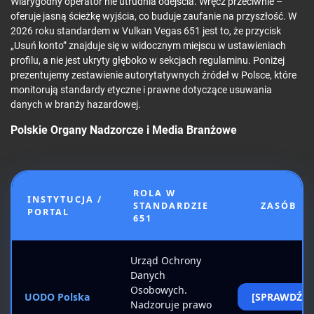
Wiarygodny operator nie utrudnia odejścia. Wręcz przeciwnie –
oferuje jasną ścieżkę wyjścia, co buduje zaufanie na przyszłość. W
2026 roku standardem w Vulkan Vegas 651 jest to, że przycisk
„Usuń konto” znajduje się w widocznym miejscu w ustawieniach
profilu, a nie jest ukryty głęboko w sekcjach regulaminu. Poniżej
prezentujemy zestawienie autorytatywnych źródeł w Polsce, które
monitorują standardy etyczne i prawne dotyczące usuwania
danych w branży hazardowej.
Polskie Organy Nadzorcze i Media Branżowe
ROLA W
INSTYTUCJA /
STANDARDZIE
ZASÓB
PORTAL
651
Urząd Ochrony
Danych
Osobowych.
UODO Polska
[SPRAWDŹ]
Nadzoruje prawo