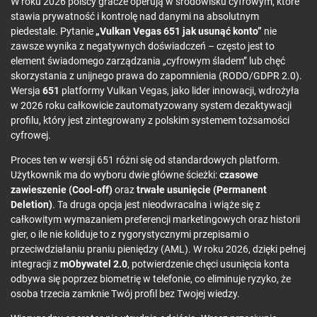
W roku 2026 polscy gracze operują w środowisku cyfrowym, które
stawia prywatność i kontrolę nad danymi na absolutnym
piedestale. Pytanie
„Vulkan Vegas 651 jak usunąć konto”
nie
zawsze wynika z negatywnych doświadczeń – często jest to
element świadomego zarządzania „cyfrowym śladem” lub chęć
skorzystania z unijnego prawa do zapomnienia (RODO/GDPR 2.0).
Wersja
651
platformy Vulkan Vegas, jako lider innowacji, wdrożyła
w 2026 roku całkowicie zautomatyzowany system dezaktywacji
profilu, który jest zintegrowany z polskim systemem tożsamości
cyfrowej.
Proces ten w wersji 651 różni się od standardowych platform.
Użytkownik ma do wyboru dwie główne ścieżki:
czasowe
zawieszenie (Cool-off)
oraz
trwałe usunięcie (Permanent
Deletion)
. Ta druga opcja jest nieodwracalna i wiąże się z
całkowitym wymazaniem preferencji marketingowych oraz historii
gier, o ile nie koliduje to z rygorystycznymi przepisami o
przeciwdziałaniu praniu pieniędzy (AML). W roku 2026, dzięki pełnej
integracji z
mObywatel 2.0
, potwierdzenie chęci usunięcia konta
odbywa się poprzez biometrię w telefonie, co eliminuje ryzyko, że
osoba trzecia zamknie Twój profil bez Twojej wiedzy.