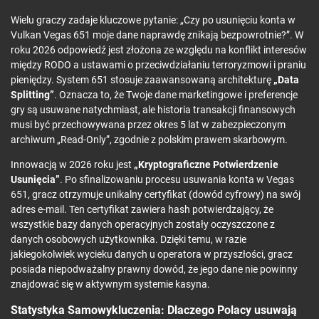
Wielu graczy zadaje kluczowe pytanie: „Czy po usunięciu konta w
Vulkan Vegas 651 moje dane naprawdę znikają bezpowrotnie?”. W
roku 2026 odpowiedź jest złożona ze względu na konflikt interesów
między RODO a ustawami o przeciwdziałaniu terroryzmowi i praniu
pieniędzy. System 651 stosuje zaawansowaną architekturę
„Data
Splitting”
. Oznacza to, że Twoje dane marketingowe i preferencje
gry są usuwane natychmiast, ale historia transakcji finansowych
musi być przechowywana przez okres 5 lat w zabezpieczonym
archiwum „Read-Only”, zgodnie z polskim prawem skarbowym.
Innowacją w 2026 roku jest
„Kryptograficzne Potwierdzenie
Usunięcia”
. Po sfinalizowaniu procesu usuwania konta w Vegas
651, gracz otrzymuje unikalny certyfikat (dowód cyfrowy) na swój
adres e-mail. Ten certyfikat zawiera hash potwierdzający, że
wszystkie bazy danych operacyjnych zostały oczyszczone z
danych osobowych użytkownika. Dzięki temu, w razie
jakiegokolwiek wycieku danych u operatora w przyszłości, gracz
posiada niepodważalny prawny dowód, że jego dane nie powinny
znajdować się w aktywnym systemie kasyna.
Statystyka Samowykluczenia: Dlaczego Polacy usuwają