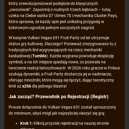
który zrewolucjonizował podejście do klasycznych
„owocówek”. Zapomnij o nudnych trzech bębnach – tutaj
czeka na Ciebie siatka $7 \times 7$ i mechanika Cluster Pays,
która sprawia, że każdy spin jest unikalną przygodą w
kolorowym ogrodzie pełnym soczystych nagród.
W kasynie Vulkan Vegas 651 Fruit Party od lat utrzymuje
status gry kultowej. Dlaczego? Ponieważ zrezygnowano tu z
tradycyjnych linii wygrywających na rzecz mechaniki
kaskadowej (
Tumble
). Każda wygrana powoduje eksplozję
symboli, a na ich miejsce spadają nowe, co pozwala na
tworzenie reakcji łańcuchowych. W 2026 roku gracze w Polsce
szukają dynamiki, a Fruit Party dostarcza jej w nadmiarze,
oferując mnożniki, które mogą się łączyć, dając teoretyczny
limit aż
x256
dla jednego klastra!
Jak zacząć? Przewodnik po Rejestracji (Registr)
Proces dołączenia do Vulkan Vegas 651 został uproszczony
do minimum, abyś mógł jak najszybciej cieszyć się grą:
Krok 1:
Kliknij przycisk rejestracji na naszej stronie