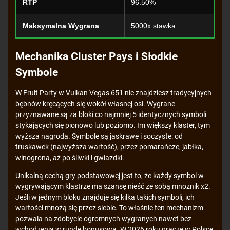
RTP
96.50%
Maksymalna Wygrana
5000x stawka
Mechanika Cluster Pays i Słodkie
Symbole
W Fruit Party w Vulkan Vegas 651 nie znajdziesz tradycyjnych
bębnów kręcących się wokół własnej osi. Wygrane
przyznawane są za bloki co najmniej 5 identycznych symboli
stykających się pionowo lub poziomo. Im większy klaster, tym
wyższa nagroda. Symbole są jaskrawe i soczyste: od
truskawek (najwyższa wartość), przez pomarańcze, jabłka,
winogrona, aż po śliwki i gwiazdki.
Unikalną cechą gry podstawowej jest to, że każdy symbol w
wygrywającym klastrze ma szansę nieść ze sobą mnożnik x2.
Jeśli w jednym bloku znajduje się kilka takich symboli, ich
wartości mnożą się przez siebie. To właśnie ten mechanizm
pozwala na zdobycie ogromnych wygranych nawet bez
wchodzenia w rundę bonusową. W 2026 roku gracze w Polsce