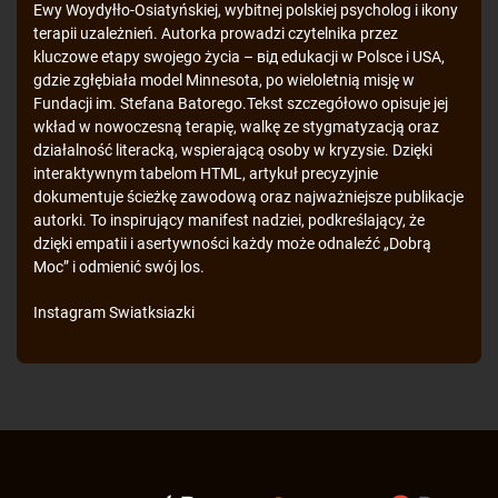
Ewy Woydyłło-Osiatyńskiej, wybitnej polskiej psycholog i ikony
terapii uzależnień. Autorka prowadzi czytelnika przez
kluczowe etapy swojego życia – від edukacji w Polsce i USA,
gdzie zgłębiała model Minnesota, po wieloletnią misję w
Fundacji im. Stefana Batorego.Tekst szczegółowo opisuje jej
wkład w nowoczesną terapię, walkę ze stygmatyzacją oraz
działalność literacką, wspierającą osoby w kryzysie. Dzięki
interaktywnym tabelom HTML, artykuł precyzyjnie
dokumentuje ścieżkę zawodową oraz najważniejsze publikacje
autorki. To inspirujący manifest nadziei, podkreślający, że
dzięki empatii i asertywności każdy może odnaleźć „Dobrą
Moc” i odmienić swój los.
Instagram
Swiatksiazki