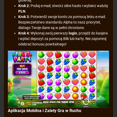
głównej.
Krok 2:
Podaj e-mail, stwórz silne hasło i wybierz walutę
PLN
.
Krok 3:
Potwierdź swoje konto za pomocą linku e-mail.
Bezpieczeństwo standardu Alpha to nasz priorytet,
dlatego Twoje dane są w pełni chronione.
Krok 4:
Wykonaj swój pierwszy
login
, przejdź do kasjera
i wpłać depozyt za pomocą Blik lub karty. Nie zapomnij
odebrać bonusu powitalnego!
Aplikacja Mobilna i Zalety Gra w Ruchu