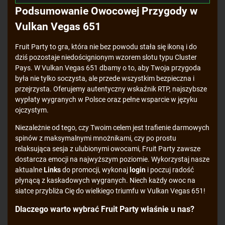
Podsumowanie Owocowej Przygody w
Vulkan Vegas 651
Fruit Party to gra, która nie bez powodu stała się ikoną i do
dziś pozostaje niedoścignionym wzorem slotu typu Cluster
Pays. W Vulkan Vegas 651 dbamy o to, aby Twoja przygoda
była nie tylko soczysta, ale przede wszystkim bezpieczna i
przejrzysta. Oferujemy autentyczny wskaźnik RTP, najszybsze
wypłaty wygranych w Polsce oraz pełne wsparcie w języku
ojczystym.
Niezależnie od tego, czy Twoim celem jest trafienie darmowych
spinów z maksymalnymi mnożnikami, czy po prostu
relaksująca sesja z ulubionymi owocami, Fruit Party zawsze
dostarcza emocji na najwyższym poziomie. Wykorzystaj nasze
aktualne
Links
do promocji, wykonaj
login
i poczuj radość
płynącą z kaskadowych wygranych. Niech każdy owoc na
siatce przybliża Cię do wielkiego triumfu w Vulkan Vegas 651!
Dlaczego warto wybrać Fruit Party właśnie u nas?