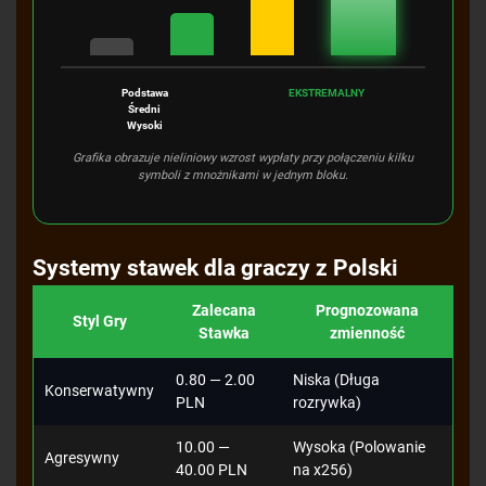
Podstawa
EKSTREMALNY
Średni
Wysoki
Grafika obrazuje nieliniowy wzrost wypłaty przy połączeniu kilku
symboli z mnożnikami w jednym bloku.
Systemy stawek dla graczy z Polski
Zalecana
Prognozowana
Styl Gry
Stawka
zmienność
0.80 — 2.00
Niska (Długa
Konserwatywny
PLN
rozrywka)
10.00 —
Wysoka (Polowanie
Agresywny
40.00 PLN
na x256)