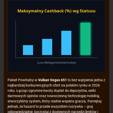
Maksymalny Cashback (%) wg Statusu
LuxorBellagioVenetianVulkan
Pakiet Powitalny w
Vulkan Vegas 651
to bez wątpienia jedna z
najbardziej konkurencyjnych ofert na polskim rynku w 2026
roku. Łącząc ogromne kwoty dopłat do depozytów, setki
darmowych spinów oraz nowoczesną technologię mobilną,
stworzyliśmy system, który realnie wspiera gracza. Pamiętaj
jednak, że hazard to przede wszystkim rozrywka – graj
odpowiedzialnie, korzystaj z dostępnych narzędzi limitów i