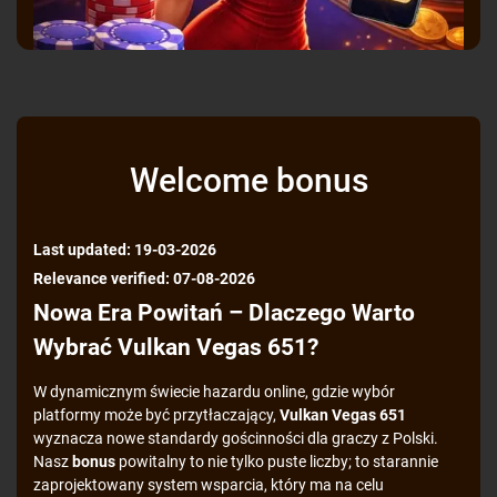
Welcome bonus
Last updated: 19-03-2026
Relevance verified: 07-08-2026
Nowa Era Powitań – Dlaczego Warto
Wybrać Vulkan Vegas 651?
W dynamicznym świecie hazardu online, gdzie wybór
platformy może być przytłaczający,
Vulkan Vegas 651
wyznacza nowe standardy gościnności dla graczy z Polski.
Nasz
bonus
powitalny to nie tylko puste liczby; to starannie
zaprojektowany system wsparcia, który ma na celu