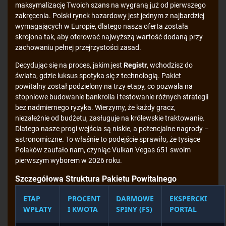
maksymalizację Twoich szans na wygraną już od pierwszego
zakręcenia. Polski rynek hazardowy jest jednym z najbardziej
wymagających w Europie, dlatego nasza oferta została
skrojona tak, aby oferować najwyższą wartość dodaną przy
zachowaniu pełnej przejrzystości zasad.
Decydując się na proces, jakim jest
Registr
, wchodzisz do
świata, gdzie luksus spotyka się z technologią. Pakiet
powitalny został podzielony na trzy etapy, co pozwala na
stopniowe budowanie bankrolla i testowanie różnych strategii
bez nadmiernego ryzyka. Wierzymy, że każdy gracz,
niezależnie od budżetu, zasługuje na królewskie traktowanie.
Dlatego nasze progi wejścia są niskie, a potencjalne nagrody –
astronomiczne. To właśnie to podejście sprawiło, że tysiące
Polaków zaufało nam, czyniąc Vulkan Vegas 651 swoim
pierwszym wyborem w 2026 roku.
Szczegółowa Struktura Pakietu Powitalnego
ETAP
PROCENT
DARMOWE
EKSPERCKI
WPŁATY
I KWOTA
SPINY (FS)
PORTAL