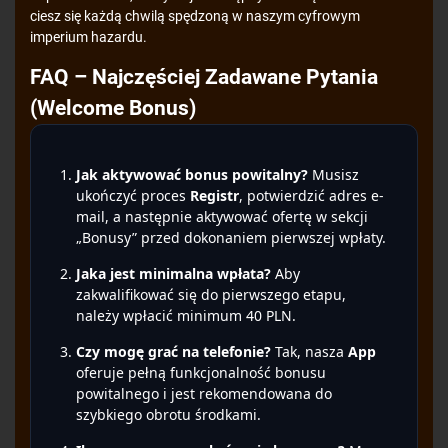
ciesz się każdą chwilą spędzoną w naszym cyfrowym
imperium hazardu.
FAQ – Najczęściej Zadawane Pytania
(Welcome Bonus)
Jak aktywować bonus powitalny?
Musisz
ukończyć proces
Registr
, potwierdzić adres e-
mail, a następnie aktywować ofertę w sekcji
„Bonusy” przed dokonaniem pierwszej wpłaty.
Jaka jest minimalna wpłata?
Aby
zakwalifikować się do pierwszego etapu,
należy wpłacić minimum 40 PLN.
Czy mogę grać na telefonie?
Tak, nasza
App
oferuje pełną funkcjonalność bonusu
powitalnego i jest rekomendowana do
szybkiego obrotu środkami.