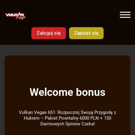
Zaloguj się
Zapisać się
Welcome bonus
Vulkan Vegas 651: Rozpocznij Swoją Przygodę z
Hukiem – Pakiet Powitalny 6000 PLN + 150
Darmowych Spinów Czeka!