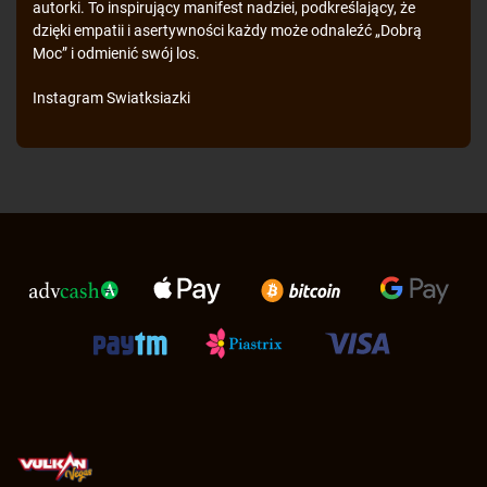
autorki. To inspirujący manifest nadziei, podkreślający, że
dzięki empatii i asertywności każdy może odnaleźć „Dobrą
Moc” i odmienić swój los.
Instagram
Swiatksiazki