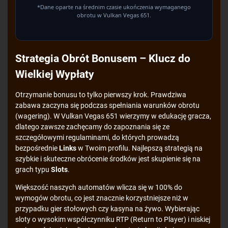
*Dane oparte na średnim czasie ukończenia wymaganego
obrotu w Vulkan Vegas 651.
Strategia Obrót Bonusem – Klucz do
Wielkiej Wypłaty
Otrzymanie bonusu to tylko pierwszy krok. Prawdziwa
zabawa zaczyna się podczas spełniania warunków obrotu
(wagering). W Vulkan Vegas 651 wierzymy w edukację gracza,
dlatego zawsze zachęcamy do zapoznania się ze
szczegółowymi regulaminami, do których prowadzą
bezpośrednie
Links
w Twoim profilu. Najlepszą strategią na
szybkie i skuteczne obrócenie środków jest skupienie się na
grach typu
Slots
.
Większość naszych automatów wlicza się w 100% do
wymogów obrotu, co jest znacznie korzystniejsze niż w
przypadku gier stołowych czy kasyna na żywo. Wybierając
sloty o wysokim współczynniku RTP (Return to Player) i niskiej