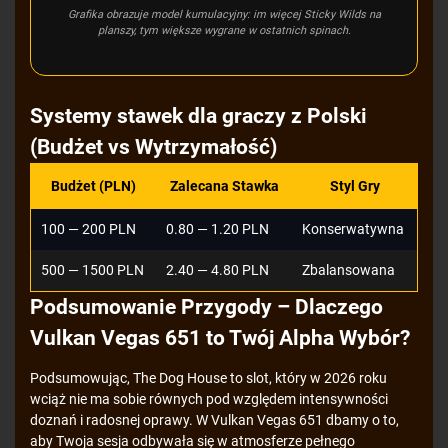
Grafika obrazuje model kumulacyjny: im więcej Sticky Wilds na
planszy, tym większe wygrane w ostatnich spinach.
Systemy stawek dla graczy z Polski
(Budżet vs Wytrzymałość)
Budżet (PLN)
Zalecana Stawka
Styl Gry
100 — 200 PLN
0.80 — 1.20 PLN
Konserwatywna
500 — 1500 PLN
2.40 — 4.80 PLN
Zbalansowana
Podsumowanie Przygody – Dlaczego
Vulkan Vegas 651 to Twój Alpha Wybór?
Podsumowując, The Dog House to slot, który w 2026 roku
wciąż nie ma sobie równych pod względem intensywności
doznań i radosnej oprawy. W Vulkan Vegas 651 dbamy o to,
aby Twoja sesja odbywała się w atmosferze pełnego