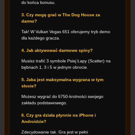
do końca bonusu.
3. Czy mogę grać w The Dog House za
darmo?
Tak! W Vulkan Vegas 651 oferujemy tryb demo
dla każdego gracza.
4. Jak aktywować darmowe spiny?
Musisz trafić 3 symbole Psiej Łapy (Scatter) na
bębnach 1, 3 i 5 w jednym obrocie.
5. Jaka jest maksymalna wygrana w tym
slocie?
Możesz wygrać do 6750-krotności swojego
zakładu podstawowego.
6. Czy gra działa płynnie na iPhone i
Androidzie?
Zdecydowanie tak. Gra jest w pełni