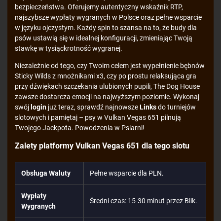
bezpieczeństwa. Oferujemy autentyczny wskaźnik RTP,
najszybsze wypłaty wygranych w Polsce oraz pełne wsparcie
w języku ojczystym. Każdy spin to szansa na to, że budy dla
psów ustawią się w idealnej konfiguracji, zmieniając Twoją
stawkę w tysiąckrotność wygranej.
Niezależnie od tego, czy Twoim celem jest wypełnienie bębnów
Sticky Wilds z mnożnikami x3, czy po prostu relaksująca gra
przy dźwiękach szczekania ulubionych pupili, The Dog House
zawsze dostarcza emocji na najwyższym poziomie. Wykonaj
swój
login
już teraz, sprawdź najnowsze
Links
do turniejów
slotowych i pamiętaj – psy w Vulkan Vegas 651 pilnują
Twojego Jackpota. Powodzenia w Psiarni!
Zalety platformy Vulkan Vegas 651 dla tego slotu
Obsługa Waluty
Pełne wsparcie dla PLN.
Wypłaty
Średni czas: 15-30 minut przez Blik.
Wygranych