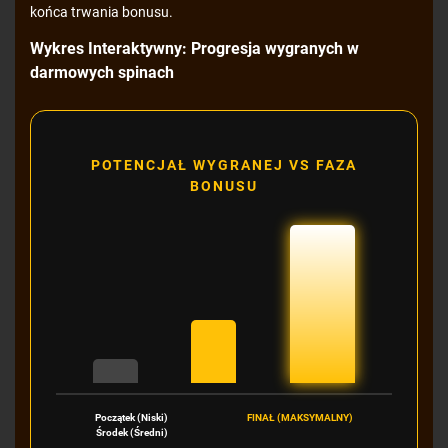
końca trwania bonusu.
Wykres Interaktywny: Progresja wygranych w
darmowych spinach
POTENCJAŁ WYGRANEJ VS FAZA
BONUSU
Początek (Niski)
FINAŁ (MAKSYMALNY)
Środek (Średni)