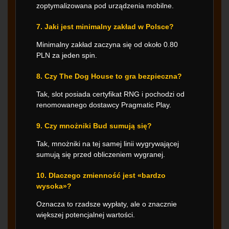
zoptymalizowana pod urządzenia mobilne.
7. Jaki jest minimalny zakład w Polsce?
Minimalny zakład zaczyna się od około 0.80
PLN za jeden spin.
8. Czy The Dog House to gra bezpieczna?
Tak, slot posiada certyfikat RNG i pochodzi od
renomowanego dostawcy Pragmatic Play.
9. Czy mnożniki Bud sumują się?
Tak, mnożniki na tej samej linii wygrywającej
sumują się przed obliczeniem wygranej.
10. Dlaczego zmienność jest «bardzo
wysoka»?
Oznacza to rzadsze wypłaty, ale o znacznie
większej potencjalnej wartości.