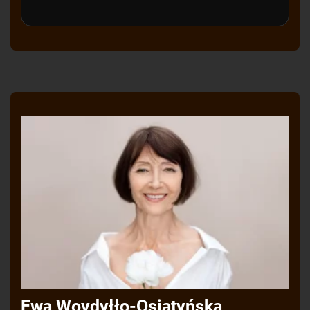
Ewa Woydyłło-Osiatyńska