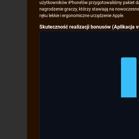
użytkowników iPhone’ów przygotowaliśmy pakiet da
nagrodzenie graczy, którzy stawiają na nowoczesne 
ręku lekkie i ergonomiczne urządzenie Apple.
Skuteczność realizacji bonusów (Aplikacja 