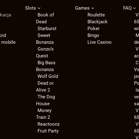
Slots
Games
FAQ
ikacja
Book of
Roulette
V
Dead
Blackjack
65
Starburst
Poker
wi
oid
Sweet
Bingo
M
 mobile
Bonanza
Live Casino
de
Gonzo’s
V
Quest
ac
Big Bass
C
Bonanza
Ve
Wolf Gold
je
Dead or
Po
Alive 2
I
The Dog
ve
House
sa
Money
V
Train 2
65
Reactoonz
V
Fruit Party
65
V