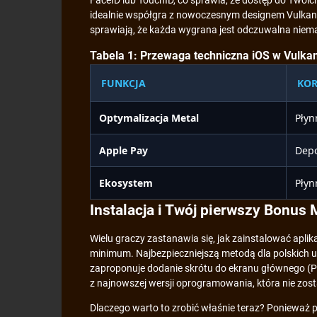
FaceID lub TouchID, co sprawia, że dostęp do Twoich
idealnie współgra z nowoczesnym designem Vulkan V
sprawiają, że każda wygrana jest odczuwalna niemal
Tabela 1: Przewaga techniczna iOS w Vulka
FUNKCJA
KOR
Optymalizacja Metal
Płyn
Apple Pay
Depo
Ekosystem
Płyn
Instalacja i Twój pierwszy Bonus 
Wielu graczy zastanawia się, jak zainstalować apl
minimum. Najbezpieczniejszą metodą dla polskich uży
zaproponuje dodanie skrótu do ekranu głównego (PW
z najnowszej wersji oprogramowania, która nie zos
Dlaczego warto to zrobić właśnie teraz? Poniewa