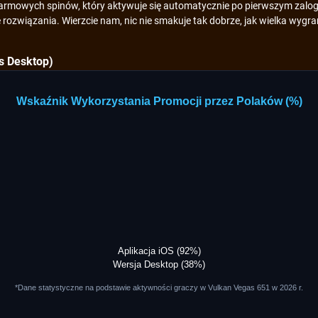
rmowych spinów, który aktywuje się automatycznie po pierwszym zalogo
rozwiązania. Wierzcie nam, nic nie smakuje tak dobrze, jak wielka wygr
vs Desktop)
Wskaźnik Wykorzystania Promocji przez Polaków (%)
Aplikacja iOS (92%)
Wersja Desktop (38%)
*Dane statystyczne na podstawie aktywności graczy w Vulkan Vegas 651 w 2026 r.