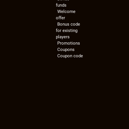
funds
Welcome
offer
Bonus code
for existing
players
Promotions
Coupons
Coupon code