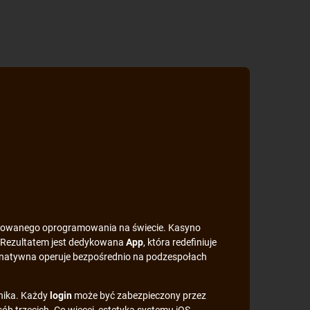
alizowanego oprogramowania na świecie. Kasyno
e. Rezultatem jest dedykowana
App
, która redefiniuje
a natywna operuje bezpośrednio na podzespołach
nika. Każdy
login
może być zabezpieczony przez